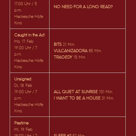
17:00 Uhr / 5
NO NEED FOR A LONG READ?
p.m.
Hackesche Höfe
Kino
Caught in the Act
Mo, 17. Feb
BITS
21 Min.
19:00 Uhr / 7
VULCANIZADORA
85 Min.
p.m.
TRAGEDY
15 Min.
Hackesche Höfe
Kino
Unsigned
Di, 18. Feb
19:00 Uhr / 7
ALL QUIET AT SUNRISE
101 Min.
p.m.
I WANT TO BE A HOUSE
31 Min.
Hackesche Höfe
Kino
Pastime
Mi, 19. Feb
19:00 Uhr / 7
SLEEP #2
62 Min.