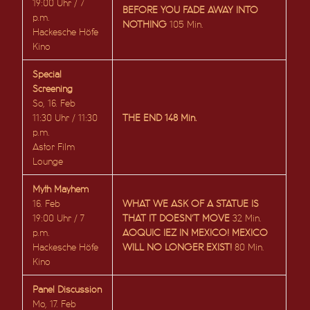
19:00 Uhr / 7
BEFORE YOU FADE AWAY INTO
p.m.
NOTHING
105 Min.
Hackesche Höfe
Kino
Special
Screening
So, 16. Feb
11:30 Uhr / 11:30
THE END 148 Min.
p.m.
Astor Film
Lounge
Myth Mayhem
16. Feb
WHAT WE ASK OF A STATUE IS
19:00 Uhr / 7
THAT IT DOESN’T MOVE
32 Min.
p.m.
AOQUIC IEZ IN MEXICO! MEXICO
Hackesche Höfe
WILL NO LONGER EXIST!
80 Min.
Kino
Panel Discussion
Mo, 17. Feb