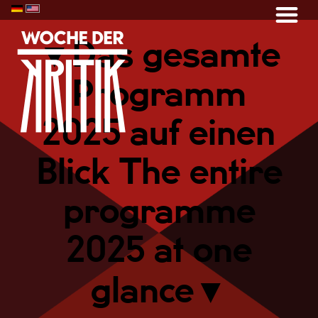
▼
Das gesamte
Programm
2025 auf einen
Blick The entire
programme
2025 at one
glance
▼