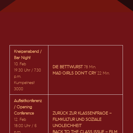
Kneipenabend /
Bar Night
10. Feb
DIE BETTWURST
78 Min.
19:30 Uhr / 7:30
MAD GIRLS DON’T CRY
22 Min.
p.m.
Kumpelnest
3000
Auftaktkonferenz
/ Opening
Conference
ZURÜCK ZUR KLASSENFRAGE –
12. Feb
FILMKULTUR UND SOZIALE
18:00 Uhr / 6
UNGLEICHHEIT
p.m.
BACK TO THE CLASS ISSUE – FILM