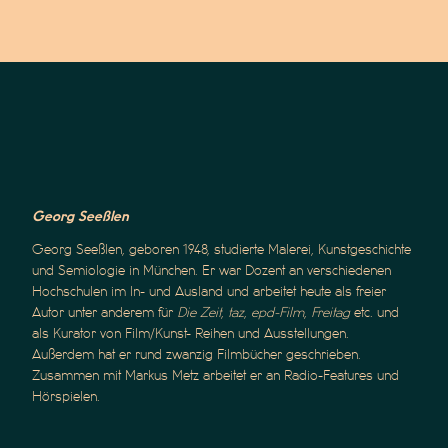
Georg Seeßlen
Georg Seeßlen, geboren 1948, studierte Malerei, Kunstgeschichte
und Semiologie in München. Er war Dozent an verschiedenen
Hochschulen im In- und Ausland und arbeitet heute als freier
Autor unter anderem für
Die Zeit
,
taz
,
epd-Film
,
Freitag
etc. und
als Kurator von Film/Kunst- Reihen und Ausstellungen.
Außerdem hat er rund zwanzig Filmbücher geschrieben.
Zusammen mit Markus Metz arbeitet er an Radio-Features und
Hörspielen.