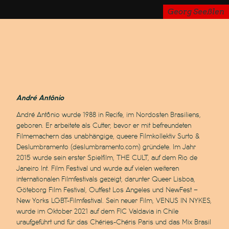
Georg Seeßlen
André Antônio
André Antônio wurde 1988 in Recife, im Nordosten Brasiliens,
geboren. Er arbeitete als Cutter, bevor er mit befreundeten
Filmemachern das unabhängige, queere Filmkollektiv Surto &
Deslumbramento (deslumbramento.com) gründete. Im Jahr
2015 wurde sein erster Spielfilm, THE CULT, auf dem Rio de
Janeiro Int. Film Festival und wurde auf vielen weiteren
internationalen Filmfestivals gezeigt, darunter Queer Lisboa,
Göteborg Film Festival, Outfest Los Angeles und NewFest –
New Yorks LGBT-Filmfestival. Sein neuer Film, VENUS IN NYKES,
wurde im Oktober 2021 auf dem FIC Valdavia in Chile
uraufgeführt und für das Chéries-Chéris Paris und das Mix Brasil