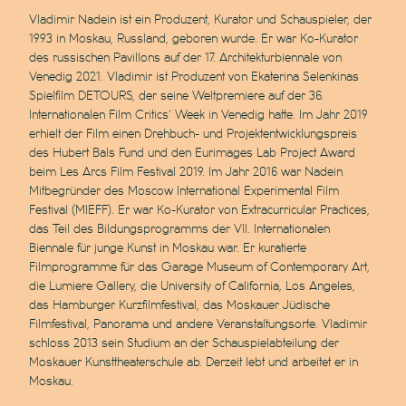
Vladimir Nadein ist ein Produzent, Kurator und Schauspieler, der
1993 in Moskau, Russland, geboren wurde. Er war Ko-Kurator
des russischen Pavillons auf der 17. Architekturbiennale von
Venedig 2021. Vladimir ist Produzent von Ekaterina Selenkinas
Spielfilm DETOURS, der seine Weltpremiere auf der 36.
Internationalen Film Critics‘ Week in Venedig hatte. Im Jahr 2019
erhielt der Film einen Drehbuch- und Projektentwicklungspreis
des Hubert Bals Fund und den Eurimages Lab Project Award
beim Les Arcs Film Festival 2019. Im Jahr 2016 war Nadein
Mitbegründer des Moscow International Experimental Film
Festival (MIEFF). Er war Ko-Kurator von Extracurricular Practices,
das Teil des Bildungsprogramms der VII. Internationalen
Biennale für junge Kunst in Moskau war. Er kuratierte
Filmprogramme für das Garage Museum of Contemporary Art,
die Lumiere Gallery, die University of California, Los Angeles,
das Hamburger Kurzfilmfestival, das Moskauer Jüdische
Filmfestival, Panorama und andere Veranstaltungsorte. Vladimir
schloss 2013 sein Studium an der Schauspielabteilung der
Moskauer Kunsttheaterschule ab. Derzeit lebt und arbeitet er in
Moskau.