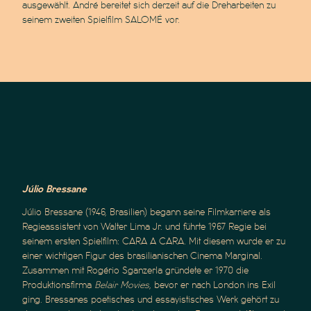
ausgewählt. André bereitet sich derzeit auf die Dreharbeiten zu
seinem zweiten Spielfilm SALOMÉ vor.
Júlio Bressane
Júlio Bressane (1946, Brasilien) begann seine Filmkarriere als
Regieassistent von Walter Lima Jr. und führte 1967 Regie bei
seinem ersten Spielfilm: CARA A CARA. Mit diesem wurde er zu
einer wichtigen Figur des brasilianischen Cinema Marginal.
Zusammen mit Rogério Sganzerla gründete er 1970 die
Produktionsfirma
Belair Movies
, bevor er nach London ins Exil
ging. Bressanes poetisches und essayistisches Werk gehört zu