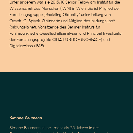
Unter anderem war sie 2015/16 Senior Fellow am Institut für die
Wissenschaft des Menschen (IWM) in Wien. Sie ist Mitglied der
Forschungsgruppe „Radiating Globality“ unter Leitung von
Gayatri C. Spivak, Gründerin und Mitglied des bildungsLab*
(
bildungsla.net
), Vorsitzende des Berliner Instituts für
kontrapunktische Gesellschaftsanalysen und Principal Investigator
der Forschungsprojekte CILIA-LGBTIQ+ (NORFACE) und
DigitalerHass (IFAF).
Simone Baumann
Simone Baumann ist seit mehr als 25 Jahren in der