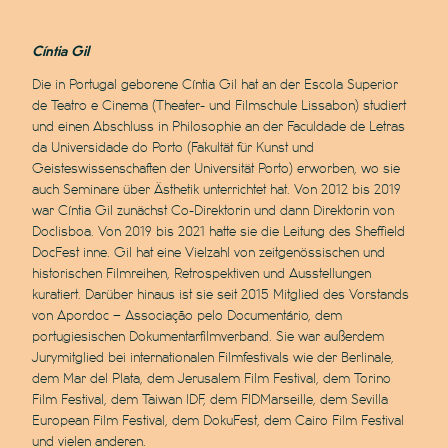
Cíntia Gil
Die in Portugal geborene Cíntia Gil hat an der Escola Superior
de Teatro e Cinema (Theater- und Filmschule Lissabon) studiert
und einen Abschluss in Philosophie an der Faculdade de Letras
da Universidade do Porto (Fakultät für Kunst und
Geisteswissenschaften der Universität Porto) erworben, wo sie
auch Seminare über Ästhetik unterrichtet hat. Von 2012 bis 2019
war Cíntia Gil zunächst Co-Direktorin und dann Direktorin von
Doclisboa. Von 2019 bis 2021 hatte sie die Leitung des Sheffield
DocFest inne. Gil hat eine Vielzahl von zeitgenössischen und
historischen Filmreihen, Retrospektiven und Ausstellungen
kuratiert. Darüber hinaus ist sie seit 2015 Mitglied des Vorstands
von Apordoc – Associação pelo Documentário, dem
portugiesischen Dokumentarfilmverband. Sie war außerdem
Jurymitglied bei internationalen Filmfestivals wie der Berlinale,
dem Mar del Plata, dem Jerusalem Film Festival, dem Torino
Film Festival, dem Taiwan IDF, dem FIDMarseille, dem Sevilla
European Film Festival, dem DokuFest, dem Cairo Film Festival
und vielen anderen.