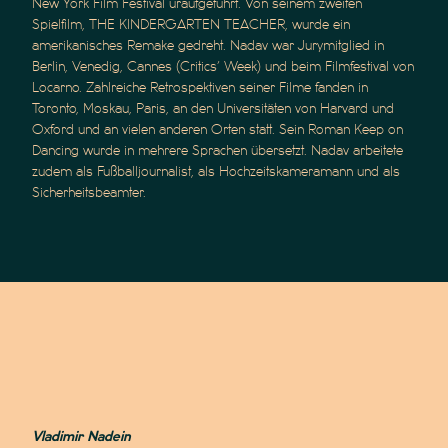
New York Film Festival uraufgeführt. Von seinem zweiten
Spielfilm, THE KINDERGARTEN TEACHER, wurde ein
amerikanisches Remake gedreht. Nadav war Jurymitglied in
Berlin, Venedig, Cannes (
Critics’ Week)
und beim Filmfestival von
Locarno. Zahlreiche Retrospektiven seiner Filme fanden in
Toronto, Moskau, Paris, an den Universitäten von Harvard und
Oxford und an vielen anderen Orten statt. Sein Roman Keep on
Dancing wurde in mehrere Sprachen übersetzt. Nadav arbeitete
zudem als Fußballjournalist, als Hochzeitskameramann und als
Sicherheitsbeamter.
Vladimir Nadein