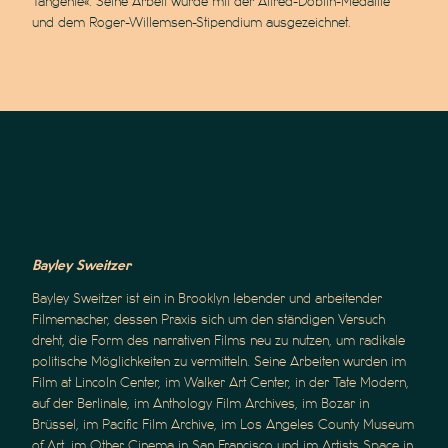
Tangente«. Seine Arbeit wurde mit der Alfred-Döblin-Medaille
und dem Roger-Willemsen-Stipendium ausgezeichnet.
Bayley
Sweitzer
Bayley Sweitzer ist ein in Brooklyn lebender und arbeitender
Filmemacher, dessen Praxis sich um den ständigen Versuch
dreht, die Form des narrativen Films neu zu nutzen, um radikale
politische Möglichkeiten zu vermitteln. Seine Arbeiten wurden im
Film at Lincoln Center, im Walker Art Center, in der Tate Modern,
auf der Berlinale, im Anthology Film Archives, im Bozar in
Brüssel, im Pacific Film Archive, im Los Angeles County Museum
of Art, im Other Cinema in San Francisco und im Artists Space in