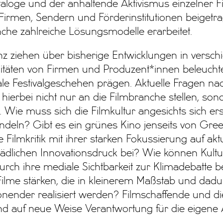
oge und der anhaltende Aktivismus einzelner F
irmen, Sendern und Förderinstitutionen beigetra
nche zahlreiche Lösungsmodelle erarbeitet.
anz ziehen über bisherige Entwicklungen in versc
itäten von Firmen und Produzent*innen beleuchte
ale Festivalgeschehen prägen. Aktuelle Fragen n
 hierbei nicht nur an die Filmbranche stellen, son
ik. Wie muss sich die Filmkultur angesichts sich e
deln? Gibt es ein grünes Kino jenseits von Gr
e Filmkritik mit ihrer starken Fokussierung auf ak
ädlichen Innovationsdruck bei? Wie können Kult
urch ihre mediale Sichtbarkeit zur Klimadebatte bei
Filme stärken, die in kleinerem Maßstab und dadu
nender realisiert werden? Filmschaffende und die
und auf neue Weise Verantwortung für die eigene