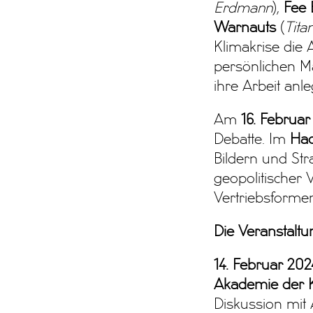
Erdmann
),
Fee 
Warnauts
(
Tita
Klimakrise die 
persönlichen M
ihre Arbeit anl
Am
16. Februar
Debatte. Im
Hac
Bildern und Str
geopolitischer
Vertriebsforme
Die Veranstaltu
14. Februar 202
Akademie der Kü
Diskussion mit