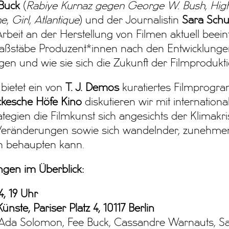
Buck
(
Rabiye Kurnaz gegen George W. Bush
,
High
ne
,
Girl
,
Atlantique
) und der Journalistin
Sara Sch
Arbeit an der Herstellung von Filmen aktuell beein
aßstäbe Produzent*innen nach den Entwicklungen
egen und wie sie sich die Zukunft der Filmprodukti
bietet ein von
T. J. Demos
kuratiertes Filmprogr
kesche Höfe Kino
diskutieren wir mit internation
ategien die Filmkunst sich angesichts der Klimakris
 Veränderungen sowie sich wandelnder, zunehmen
n behaupten kann.
ngen im Überblick:
4, 19 Uhr
nste, Pariser Platz 4, 10117 Berlin
 Ada Solomon, Fee Buck, Cassandre Warnauts, 