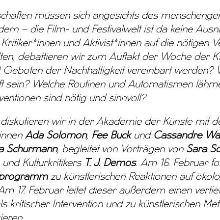
schaften müssen sich angesichts des menscheng
ern – die Film- und Festivalwelt ist da keine Aus
 Kritiker*innen und Aktivist*innen auf die nötig
ten, debattieren wir zum Auftakt der Woche der Kr
it Geboten der Nachhaltigkeit vereinbart werden? W
ft sein? Welche Routinen und Automatismen lähm
rventionen sind nötig und sinnvoll?
diskutieren wir in der Akademie der Künste mit d
*innen
Ada Solomon
,
Fee Buck
und
Cassandre Wa
a Schurmann
, begleitet von Vorträgen von
Sara S
 und Kulturkritikers
T. J. Demos
. Am 16. Februar fo
mprogramm
zu künstlerischen Reaktionen auf ökolo
Am 17. Februar leitet dieser außerdem einen verti
ls kritischer Intervention und zu künstlerischen Me
ieren.