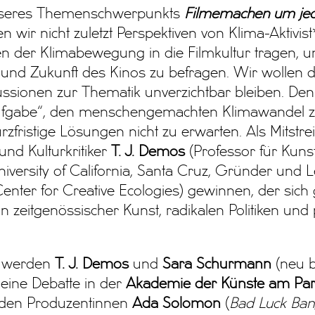
seres Themenschwerpunkts
Filmemachen um jeden
n wir nicht zuletzt Perspektiven von Klima-Aktivis
n der Klimabewegung in die Filmkultur tragen, 
und Zukunft des Kinos zu befragen. Wir wollen d
kussionen zur Thematik unverzichtbar bleiben. Den
ufgabe“, den menschengemachten Klimawandel z
rzfristige Lösungen nicht zu erwarten. Als Mitstre
und Kulturkritiker
T. J. Demos
(Professor für Kunst
niversity of California, Santa Cruz, Gründer und L
enter for Creative Ecologies) gewinnen, der sich 
on zeitgenössischer Kunst, radikalen Politiken und 
werden
T. J. Demos
und
Sara Schurmann
(neu b
eine Debatte in der
Akademie der Künste am Pari
t den Produzentinnen
Ada Solomon
(
Bad Luck Ban