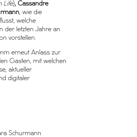
 Life
)
, Cassandre
urmann
, wie die
flusst, welche
 der letzten Jahre an
on vorstellen.
amm erneut Anlass zur
alen Gästen, mit welchen
e, aktueller
d digitaler
Sara Schurmann