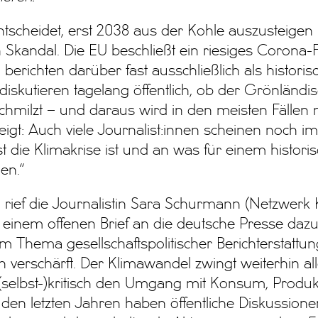
tscheidet, erst 2038 aus der Kohle auszusteigen –
 Skandal. Die EU beschließt ein riesiges Corona-
 berichten darüber fast ausschließlich als historis
diskutieren tagelang öffentlich, ob der Grönländi
hmilzt – und daraus wird in den meisten Fällen n
igt: Auch viele Journalist:innen scheinen noch i
t die Klimakrise ist und an was für einem histor
en.“
 rief die Journalistin Sara Schurmann (Netzwerk
 einem offenen Brief an die deutsche Presse dazu 
m Thema gesellschaftspolitischer Berichterstattu
on verschärft. Der Klimawandel zwingt weiterhin all
 (selbst-)kritisch den Umgang mit Konsum, Produ
 den letzten Jahren haben öffentliche Diskussionen