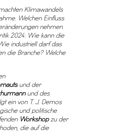
emachten Klimawandels
nahme. Welchen Einfluss
en Veränderungen nehmen
itik 2024: Wie kann die
ie industriell darf das
en die Branche? Welche
en
rnauts
und der
churmann
und des
lgt ein von T. J. Demos
gische und politische
efenden
Workshop
zu der
thoden, die auf die