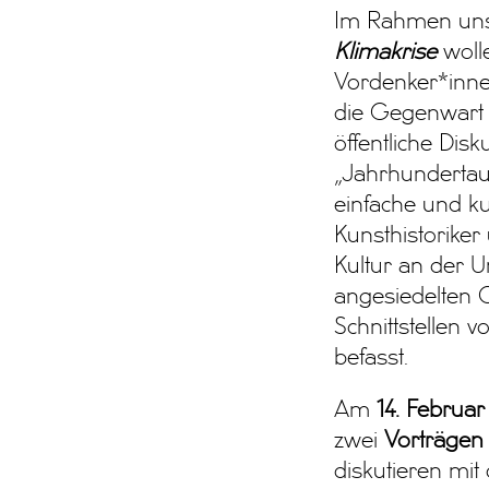
Im Rahmen un
Klimakrise
wolle
Vordenker*inne
die Gegenwart 
öffentliche Dis
„Jahrhunderta
einfache und ku
Kunsthistoriker 
Kultur an der U
angesiedelten C
Schnittstellen v
befasst.
Am
14. Februar
zwei
Vorträgen
diskutieren mi