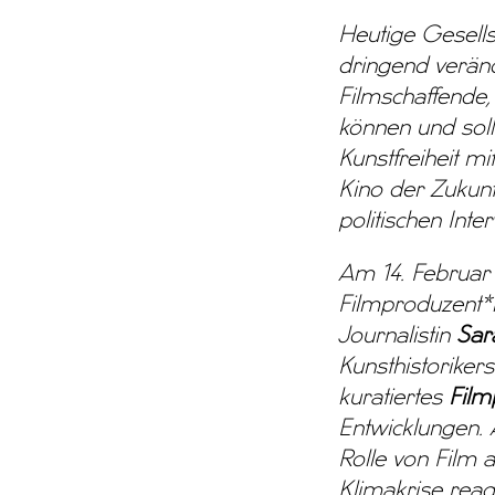
Heutige Gesell
dringend veränd
Filmschaffende,
können und soll
Kunstfreiheit m
Kino der Zukun
politischen Inte
Am 14. Februar 
Filmproduzent
Journalistin
Sar
Kunsthistorikers
kuratiertes
Fil
Entwicklungen. 
Rolle von Film a
Klimakrise reag