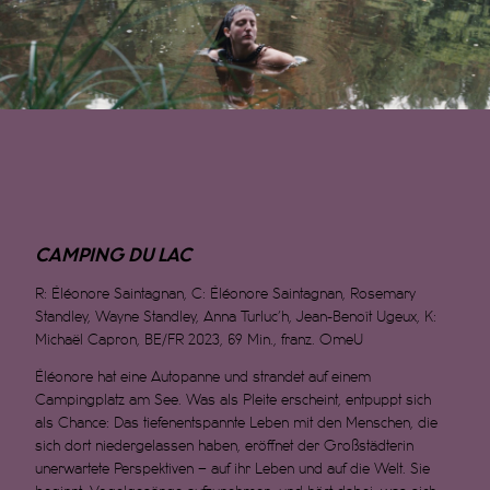
CAMPING DU LAC
R: Éléonore Saintagnan, C: Éléonore Saintagnan, Rosemary
Standley, Wayne Standley, Anna Turluc’h, Jean-Benoît Ugeux, K:
Michaël Capron, BE/FR 2023, 69 Min., franz. OmeU
Éléonore hat eine Autopanne und strandet auf einem
Campingplatz am See. Was als Pleite erscheint, entpuppt sich
als Chance: Das tiefenentspannte Leben mit den Menschen, die
sich dort niedergelassen haben, eröffnet der Großstädterin
unerwartete Perspektiven – auf ihr Leben und auf die Welt. Sie