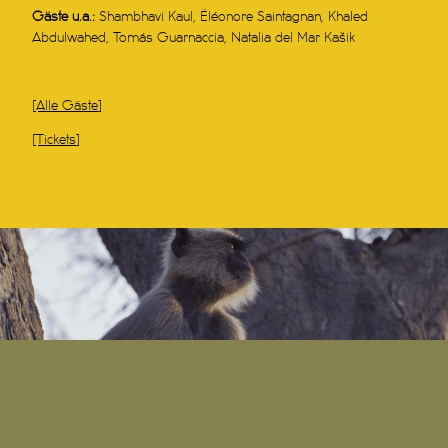
Gäste u.a.:
Shambhavi Kaul, Éléonore Saintagnan, Khaled
Abdulwahed, Tomás Guarnaccia, Natalia del Mar Kašik
[Alle Gäste]
[Tickets]