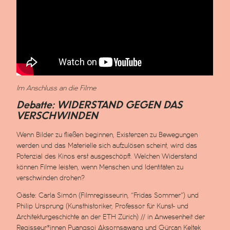
Im Anschluss an die Filme
Debatte: WIDERSTAND GEGEN DAS
VERSCHWINDEN
Wenn Bilder zu fließen beginnen, Existenzen zu Bewegungen
werden und das Materielle sich aufzulösen scheint, wird das
Potenzial des Kinos erst ausgeschöpft. Welchen Widerstand
können Filme leisten, wenn Menschen und Identitäten zu
verschwinden drohen?
Gäste: Carla Simón (Filmregisseurin, “Fridas Sommer”) und
Philip Ursprung (Kunsthistoriker, Professor für Kunst- und
Architekturgeschichte an der ETH Zürich) // in Anwesenheit der
Regisseur*innen Puangsoi Aksornsawang und Gürcan Keltek