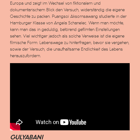
Europa und zeigt im Wechsel von fiktionalem und
dokumentarischem Blick den Versuch, widerständig die eigene
Geschichte zu packen. Puangsoi Aksornsawang studierte in der
Hamburger Klasse von Angela Schanelec. Wenn man möchte,
kann man das in geduldig, betörend gefilmten Einstellungen
sehen. Viel wichtiger jedoch als solche Verweise ist die eigene
filmische Form: Lebenswege zu hinterfragen, bevor sie vergehen,
sowie der Versuch, die unaufhaltsame Endlichkeit des Lebens
herauszufordern.
GULYABANI