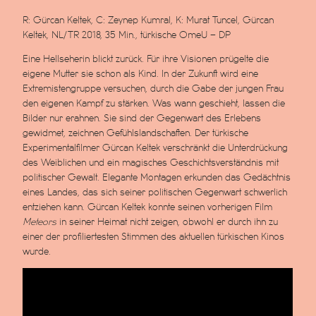
R: Gürcan Keltek, C: Zeynep Kumral, K: Murat Tuncel, Gürcan
Keltek, NL/TR 2018, 35 Min., türkische OmeU – DP
Eine Hellseherin blickt zurück. Für ihre Visionen prügelte die
eigene Mutter sie schon als Kind. In der Zukunft wird eine
Extremistengruppe versuchen, durch die Gabe der jungen Frau
den eigenen Kampf zu stärken. Was wann geschieht, lassen die
Bilder nur erahnen. Sie sind der Gegenwart des Erlebens
gewidmet, zeichnen Gefühlslandschaften. Der türkische
Experimentalfilmer Gürcan Keltek verschränkt die Unterdrückung
des Weiblichen und ein magisches Geschichtsverständnis mit
politischer Gewalt. Elegante Montagen erkunden das Gedächtnis
eines Landes, das sich seiner politischen Gegenwart schwerlich
entziehen kann. Gürcan Keltek konnte seinen vorherigen Film
Meteors
in seiner Heimat nicht zeigen, obwohl er durch ihn zu
einer der profiliertesten Stimmen des aktuellen türkischen Kinos
wurde.