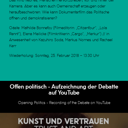
Das Kino liebt es, Menschen hervorzuheben, vor und hinter der
Kamera. Aber es kann auch Gemeinschaft erzeugen oder
heraufbeschwören: Wie kann Dokumentarfilm das Politische
öffnen und demokratisieren?
Gäste: Mathilde Bonnefoy (Filmeditorin: „Citizenfour”, „Lola
Rennt”), Elena Meilicke (Filmkritikerin „Cargo”, „Merkur”) // in
Anwesenheit von Kazuhiro Soda, Markus Nornes und Rachael
Kerr
Wiederholung: Sonntag, 25. Februar 2018 – 13:30 Uhr
Offen politisch - Aufzeichnung der Debatte
auf YouTube
Opening Politics - Recording of the Debate on YouTube