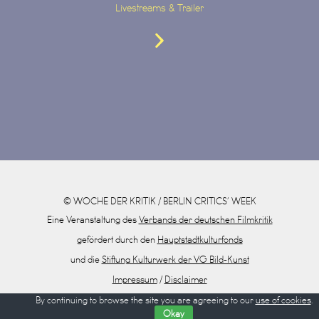
Livestreams & Trailer
© WOCHE DER KRITIK / BERLIN CRITICS’ WEEK
Eine Veranstaltung des
Verbands der deutschen Filmkritik
gefördert durch den
Hauptstadtkulturfonds
und die
Stiftung Kulturwerk der VG Bild-Kunst
Impressum
/
Disclaimer
Datenschutz
By continuing to browse the site you are agreeing to our
use of cookies
.
Okay