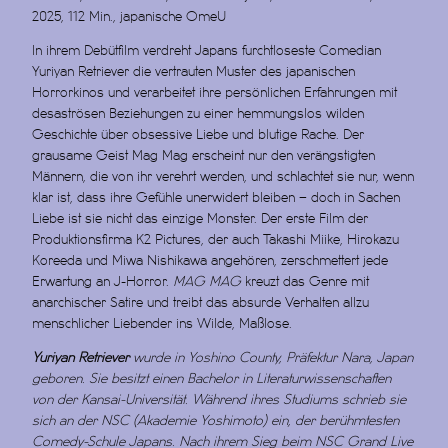
2025, 112 Min.,
japanische OmeU
In ihrem Debütfilm verdreht Japans furchtloseste Comedian
Yuriyan Retriever die vertrauten Muster des japanischen
Horrorkinos und verarbeitet ihre persönlichen Erfahrungen mit
desaströsen Beziehungen zu einer hemmungslos wilden
Geschichte über obsessive Liebe und blutige Rache. Der
grausame Geist Mag Mag erscheint nur den verängstigten
Männern, die von ihr verehrt werden, und schlachtet sie nur, wenn
klar ist, dass ihre Gefühle unerwidert bleiben – doch in Sachen
Liebe ist sie nicht das einzige Monster. Der erste Film der
Produktionsfirma K2 Pictures, der auch Takashi Miike, Hirokazu
Koreeda und Miwa Nishikawa angehören, zerschmettert jede
Erwartung an J-Horror.
MAG MAG
kreuzt das Genre mit
anarchischer Satire und treibt das absurde Verhalten allzu
menschlicher Liebender ins Wilde, Maßlose.
Yuriyan Retriever
wurde in Yoshino County, Präfektur Nara, Japan
geboren. Sie besitzt einen Bachelor in Literaturwissenschaften
von der Kansai-Universität. Während ihres Studiums schrieb sie
sich an der NSC (Akademie Yoshimoto) ein, der berühmtesten
Comedy-Schule Japans. Nach ihrem Sieg beim NSC Grand Live