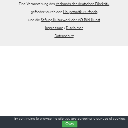
Eine Veranstaltung des
Verbands der deutschen Filmkritik
gefördert durch den
Hauptstadtkulturfonds
und die
Stiftung Kulturwerk der VG Bild-Kunst
Impressum
/
Disclaimer
Datenschutz
By continuing to browse the site you are agreeing to our
use of cookies
.
Okay