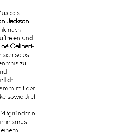
Musicals
on Jackson
tik nach
uftreten und
loé Galibert-
 sich selbst
enntnis zu
und
tlich
gramm mit der
ke sowie Jilet
 Mitgründerin
Feminismus –
t einem