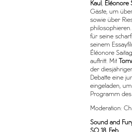
Kaul
,
Éléonore 
Gäste, um über 
sowie über Rie
philosophieren
für seine scharfs
seinem Essayf
Éléonore Saitag
auftritt. Mit
Tomá
der diesjährige
Debatte eine ju
eingeladen, um 
Programm des 
Moderation: Ch
Sound and Fur
SO 18. Feb