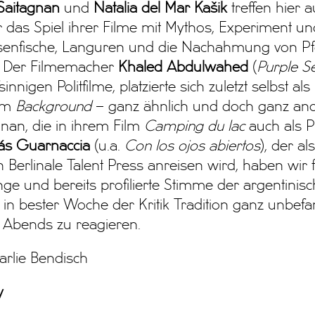
Saitagnan
und
Natalia del Mar Kašik
treffen hier a
das Spiel ihrer Filme mit Mythos, Experiment und
senfische, Languren und die Nachahmung von Pf
. Der Filmemacher
Khaled Abdulwahed
(
Purple S
innigen Politfilme, platzierte sich zuletzt selbst als
ilm
Background
– ganz ähnlich und doch ganz and
nan, die in ihrem Film
Camping du lac
auch als P
s Guarnaccia
(u.a.
Con los ojos abiertos
), der a
n Berlinale Talent Press anreisen wird, haben wir f
nge und bereits profilierte Stimme der argentinisch
in bester Woche der Kritik Tradition ganz unbef
Abends zu reagieren.
arlie Bendisch
y