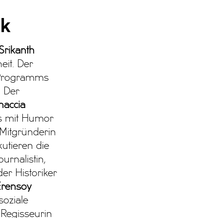
ik
Srikanth
eit. Der
 Programms
. Der
accia
s mit Humor
Mitgründerin
kutieren die
urnalistin,
er Historiker
 Erensoy
soziale
 Regisseurin