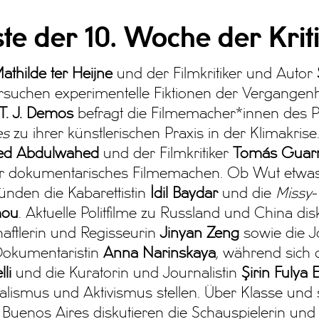
te der 10. Woche der Krit
athilde ter Heijne
und der Filmkritiker und Autor
suchen experimentelle Fiktionen der Vergangenh
T. J. Demos
befragt die Filmemacher*innen des
es
zu ihrer künstlerischen Praxis in der Klimakrise
ed Abdulwahed
und der Filmkritiker
Tomás Guarn
ber dokumentarisches Filmemachen. Ob Wut etwa
ründen die Kabarettistin
İdil Baydar
und die
Missy
-
mou
. Aktuelle Politfilme zu Russland und China dis
aftlerin und Regisseurin
Jinyan Zeng
sowie die Jo
Dokumentaristin
Anna Narinskaya
, während sich d
lli
und die Kuratorin und Journalistin
Şirin Fulya
alismus und Aktivismus stellen. Über Klasse und 
Buenos Aires diskutieren die Schauspielerin und