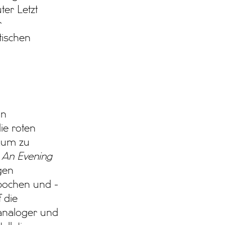
ter Letzt
r
tischen
in
ie roten
ikum zu
m
An Evening
gen
pochen und -
f die
 analoger und