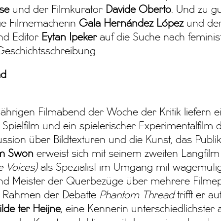
se
und der Filmkurator
Davide Oberto
. Und zu gu
ie Filmemacherin
Gala Hernández López
und de
d Editor
Eytan Ipeker
auf die Suche nach feminis
Geschichtsschreibung.
ad
ährigen Filmabend der Woche der Kritik liefern e
 Spielfilm und ein spielerischer Experimentalfilm d
ssion über Bildtexturen und die Kunst, das Publ
m Swon
erweist sich mit seinem zweiten Langfil
e Voices)
als Spezialist im Umgang mit wagemuti
und Meister der Querbezüge über mehrere Filme
Im Rahmen der Debatte
Phantom Thread
trifft er au
lde ter Heijne
, eine Kennerin unterschiedlichster