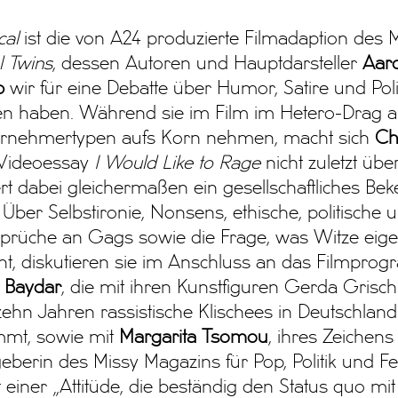
cal
ist die von A24 produzierte Filmadaption des 
l Twins
, dessen Autoren und Hauptdarsteller
Aar
p
wir für eine Debatte über Humor, Satire und Poli
den haben. Während sie im Film im Hetero-Drag a
ernehmertypen aufs Korn nehmen, macht sich
Ch
 Videoessay
I Would Like to Rage
nicht zuletzt über
ert dabei gleichermaßen ein gesellschaftliches Bek
 Über Selbstironie, Nonsens, ethische, politische 
prüche an Gags sowie die Frage, was Witze eigen
t, diskutieren sie im Anschluss an das Filmpro
l Baydar
, die mit ihren Kunstfiguren Gerda Grisch
zehn Jahren rassistische Klischees in Deutschland
mmt, sowie mit
Margarita Tsomou
, ihres Zeichens
eberin des Missy Magazins für Pop, Politik und 
 einer „Attitüde, die beständig den Status quo mi