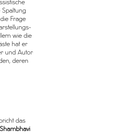
ssistische
e Spaltung
die Frage
rstellungs-
llem wie die
ste hat er
er und Autor
den, deren
pricht das
Shambhavi