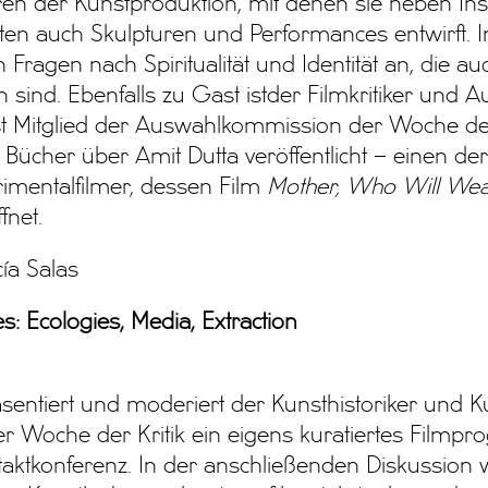
hren der Kunstproduktion, mit denen sie neben Ins
en auch Skulpturen und Performances entwirft. I
n Fragen nach Spiritualität und Identität an, die a
 sind. Ebenfalls zu Gast istder Filmkritiker und A
ist Mitglied der Auswahlkommission der Woche der
i Bücher über Amit Dutta veröffentlicht – einen der
imentalfilmer, dessen Film
Mother, Who Will We
fnet.
ía Salas
s: Ecologies, Media, Extraction
sentiert und moderiert der Kunsthistoriker und Ku
er Woche der Kritik ein eigens kuratiertes Film
ktkonferenz. In der anschließenden Diskussion wi