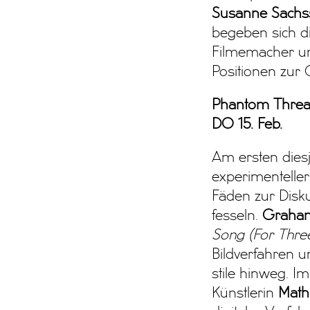
Susanne Sachs
begeben sich d
Filmemacher un
Positionen zur 
Phantom Thre
DO 15. Feb.
Am ersten diesj
experimenteller
Fäden zur Disku
fesseln.
Graha
Song (For Thre
Bildverfahren 
stile hinweg. 
Künstlerin
Mathi