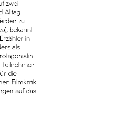
uf zwei
 Alltag
erden zu
ea
), bekannt
 Erzähler in
ers als
rotagonistin
ls Teilnehmer
ür die
en Filmkritik
angen auf das