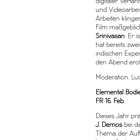
digitaler Verfa
und Videoarbeit
Arbeiten klinge
Film maßgeblich
Srinivasan
. Er 
hat bereits zwe
indischen Exper
den Abend eröf
Moderation: Luc
Elemental Bodie
FR 16. Feb.
Dieses Jahr prä
J. Demos
bei d
Thema der Aufta