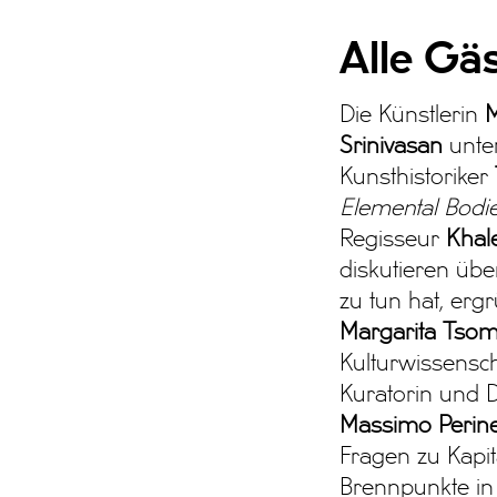
Alle Gäs
Die Künstlerin
M
Srinivasan
unter
Kunsthistoriker
Elemental Bodi
Regisseur
Khal
diskutieren ü
zu tun hat, erg
Margarita Tso
Kulturwissensch
Kuratorin und 
Massimo Perine
Fragen zu Kapit
Brennpunkte in 