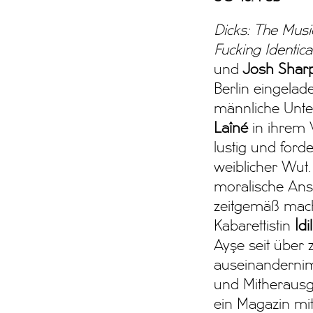
Dicks: The Musi
Fucking Identica
und
Josh Shar
Berlin eingela
männliche Unt
Laîné
in ihrem
lustig und ford
weiblicher Wut.
moralische Ans
zeitgemäß mach
Kabarettistin
İdi
Ayşe seit über 
auseinanderni
und Mitherausg
ein Magazin mit