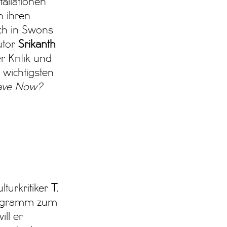
tallationen
n ihren
uch in Swons
utor
Srikanth
 Kritik und
 wichtigsten
ave Now?
lturkritiker
T.
programm zum
ll er