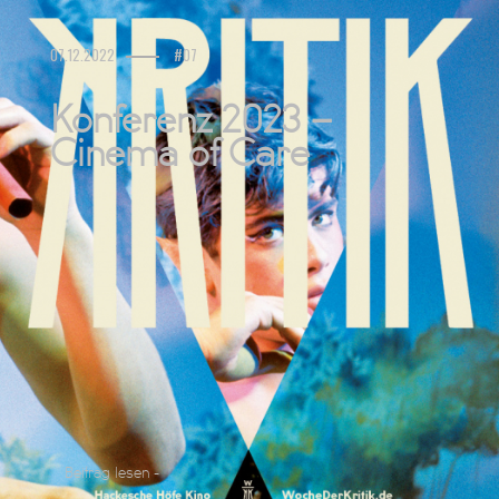
07.12.2022
#07
Konferenz 2023 –
Cinema of Care
Beitrag lesen -