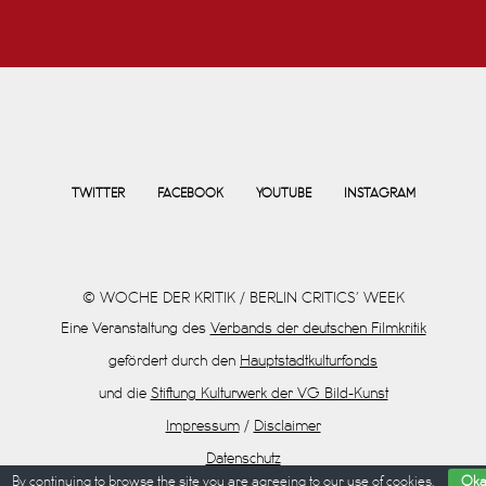
TWITTER
FACEBOOK
YOUTUBE
INSTAGRAM
© WOCHE DER KRITIK / BERLIN CRITICS’ WEEK
Eine Veranstaltung des
Verbands der deutschen Filmkritik
gefördert durch den
Hauptstadtkulturfonds
und die
Stiftung Kulturwerk der VG Bild-Kunst
Impressum
/
Disclaimer
Datenschutz
By continuing to browse the site you are agreeing to our
use of cookies
.
Oka