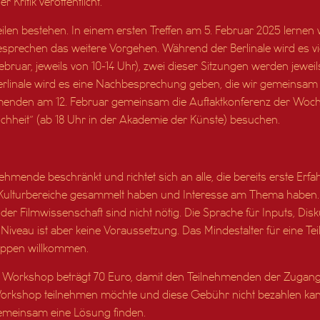
Kritik veröffentlicht.
eilen bestehen. In einem ersten Treffen am 5. Februar 2025 lernen
besprechen das weitere Vorgehen. Während der Berlinale wird es v
. Februar, jeweils von 10-14 Uhr), zwei dieser Sitzungen werden jewe
Berlinale wird es eine Nachbesprechung geben, die wir gemeinsam 
menden am 12. Februar gemeinsam die Auftaktkonferenz der Woch
ichheit” (ab 18 Uhr in der Akademie der Künste) besuchen.
ehmende beschränkt und richtet sich an alle, die bereits erste Er
Kulturbereiche gesammelt haben und Interesse am Thema haben. 
 der Filmwissenschaft sind nicht nötig. Die Sprache für Inputs, Dis
 Niveau ist aber keine Voraussetzung. Das Mindestalter für eine Tei
ruppen willkommen.
 Workshop beträgt 70 Euro, damit den Teilnehmenden der Zugang z
rkshop teilnehmen möchte und diese Gebühr nicht bezahlen kann
meinsam eine Lösung finden.