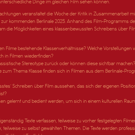
unterschiedliche Dinge im gleichen Film sehen können.
htungen veranstaltet die Woche der Kritik in Zusammenarbeit m
att zur kommenden Berlinale 2025. Anhand des Film-Programms de
sam die Möglichkeiten eines klassenbewussten Schreibens über Fil
ieren Filme bestehende Klassenverhältnisse? Welche Vorstellungen
ch in Filmen wiederfinden?
klassistische Stereotype zurück oder können diese sichtbar machen
e zum Thema Klasse finden sich in Filmen aus dem Berlinale-Pr
stes’ Schreiben über Film aussehen, das sich der eigenen Position
ist?
n gelernt und bedient werden, um sich in einem kulturellen Raum
genständig Texte verfassen, teilweise zu vorher festgelegten Fi
k, teilweise zu selbst gewählten Themen. Die Texte werden professio