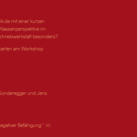
ik.de mit einer kurzen
Klassenperspektive im
Schreibwerkstatt besonders?
ssierten am Workshop
th Sonderegger und Jens
egativer Befähigung‘“. In: