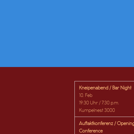
Kneipenabend / Bar Night
10. Feb
19:30 Uhr / 7:30 p.m.
Kumpelnest 3000
Auftaktkonferenz / Openin
Conference