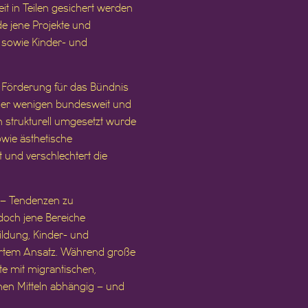
it in Teilen gesichert werden
de jene Projekte und
g sowie Kinder- und
e Förderung für das Bündnis
e der wenigen bundesweit und
n strukturell umgesetzt wurde
owie ästhetische
ät und verschlechtert die
 – Tendenzen zu
edoch jene Bereiche
Bildung, Kinder- und
iertem Ansatz. Während große
te mit migrantischen,
en Mitteln abhängig – und