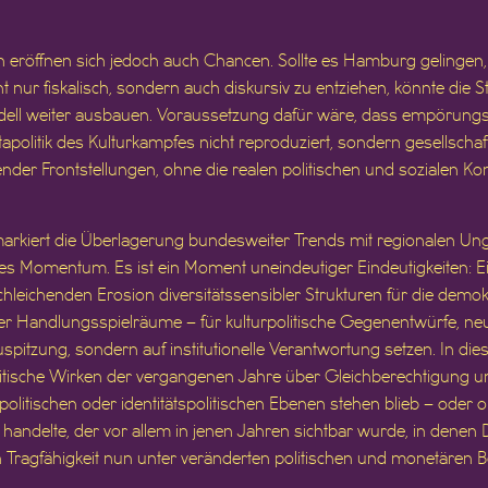
on eröffnen sich jedoch auch Chancen. Sollte es Hamburg gelingen
 nur fiskalisch, sondern auch diskursiv zu entziehen, könnte die Sta
odell weiter ausbauen. Voraussetzung dafür wäre, dass empörungs
politik des Kulturkampfes nicht reproduziert, sondern gesellschaftl
nder Frontstellungen, ohne die realen politischen und sozialen Konf
iert die Überlagerung bundesweiter Trends mit regionalen Ungle
 Momentum. Es ist ein Moment uneindeutiger Eindeutigkeiten: Ein
schleichenden Erosion diversitätssensibler Strukturen für die demo
ier Handlungsspielräume – für kulturpolitische Gegenentwürfe, n
uspitzung, sondern auf institutionelle Verantwortung setzen. In d
olitische Wirken der vergangenen Jahre über Gleichberechtigung 
politischen oder identitätspolitischen Ebenen stehen blieb – oder o
handelte, der vor allem in jenen Jahren sichtbar wurde, in denen 
 Tragfähigkeit nun unter veränderten politischen und monetären