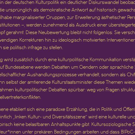
h in der deutschen Kulturpolitik ein deutlicher Diskurswandel beobac
ie ursprünglich als demokratische Antwort auf historisch gewach
habe marginalisierter Gruppen, zur Erweiterung ästhetischer Per
titutionen –, werden zunehmend als Ausdruck einer übersteigert
kampf gerahmt. Diese Neubewertung bleibt nicht folgenlos: Sie ver
digen Korrekturen hin zu ideologisch motivierten Interventionen
ie politisch infrage zu stellen.
 wird zusätzlich durch eine kulturpolitische Kommunikation verstärk
h auf Bundesebene werden Debatten um Gendern oder sprachliche
llschaftlicher Aushandlungsprozesse verhandelt, sondern als Chif
nn selbst der amtierende Kulturstaatsminister diese Themen wieder
rahmen kulturpolitischer Debatten spürbar: weg von Fragen struktur
vertreterkonflikten.
ene etabliert sich eine paradoxe Erzählung, die in Politik und Öffe
intlich „linken Kultur- und Diversitätsszene“ wird eine kulturelle 
irisch keine belastbaren Anhaltspunkte gibt. Kultursoziologische S
kteur*innen unter prekären Bedingungen arbeiten und dass BIPoC-