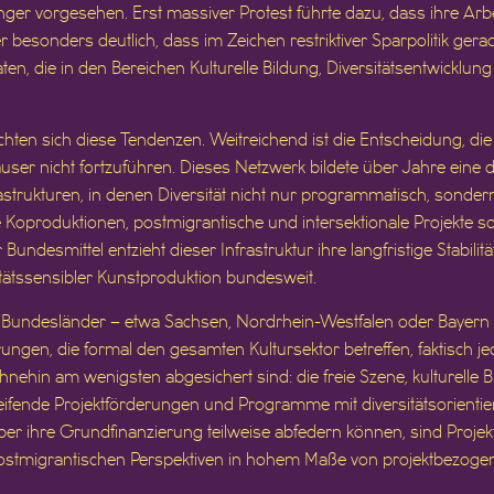
länger vorgesehen. Erst massiver Protest führte dazu, dass ihre Arbe
er besonders deutlich, dass im Zeichen restriktiver Sparpolitik gera
ten, die in den Bereichen Kulturelle Bildung, Diversitätsentwicklun
ten sich diese Tendenzen. Weitreichend ist die Entscheidung, di
äuser nicht fortzuführen. Dieses Netzwerk bildete über Jahre ein
rastrukturen, in denen Diversität nicht nur programmatisch, sonder
e Koproduktionen, postmigrantische und intersektionale Projekte s
Bundesmittel entzieht dieser Infrastruktur ihre langfristige Stabilit
tssensibler Kunstproduktion bundesweit.
e Bundesländer – etwa Sachsen, Nordrhein-Westfalen oder Bayern
ungen, die formal den gesamten Kultursektor betreffen, faktisch j
ohnehin am wenigsten abgesichert sind: die freie Szene, kulturelle 
eifende Projektförderungen und Programme mit diversitätsorient
ber ihre Grundfinanzierung teilweise abfedern können, sind Projek
ostmigrantischen Perspektiven in hohem Maße von projektbezogen