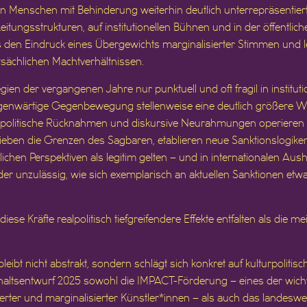
 Menschen mit Behinderung weiterhin deutlich unterrepräsentiert s
eitungsstrukturen, auf institutionellen Bühnen und in der öffentl
rs den Eindruck eines Übergewichts marginalisierter Stimmen und le
sächlichen Machtverhältnissen.
ien der vergangenen Jahre nur punktuell und oft fragil in instituti
 gegenwärtige Gegenbewegung stellenweise eine deutlich größere W
litische Rücknahmen und diskursive Neurahmungen operieren ni
ieben die Grenzen des Sagbaren, etablieren neue Sanktionslogiken
tlichen Perspektiven als legitim gelten – und in internationalen 
oder unzulässig, wie sich exemplarisch an aktuellen Sanktionen et
ese Kräfte realpolitisch tiefgreifendere Effekte entfalten als die mei
eibt nicht abstrakt, sondern schlägt sich konkret auf kulturpolitisc
altsentwurf 2025 sowohl die IMPACT-Förderung – eines der wic
erter und marginalisierter Künstler*innen – als auch das landes