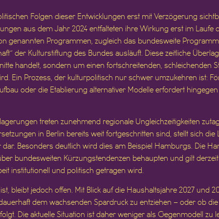
litischen Folgen dieser Entwicklungen erst mit Verzögerung sichtb
dungen aus dem Jahr 2024 entfalteten ihre Wirkung erst im Laufe d
hon genannten Programmen, zugleich das bundesweite Programm „
t“ der Kulturstiftung des Bundes ausläuft. Diese zeitliche Überlag
nitte handelt, sondern um einen fortschreitenden, schleichenden S
d. Ein Prozess, der kulturpolitisch nur schwer umzukehren ist: Fö
ufbau oder die Etablierung alternativer Modelle erfordert hingege
lagerungen treten zunehmend regionale Ungleichzeitigkeiten zuta
etzungen in Berlin bereits weit fortgeschritten sind, stellt sich di
r dar. Besonders deutlich wird dies am Beispiel Hamburgs. Die Han
nüber bundesweiten Kürzungstendenzen behaupten und gilt derzeit
beit institutionell und politisch getragen wird.
ist, bleibt jedoch offen. Mit Blick auf die Haushaltsjahre 2027 und
 dauerhaft dem wachsenden Spardruck zu entziehen – oder ob die 
t folgt. Die aktuelle Situation ist daher weniger als Gegenmodell z