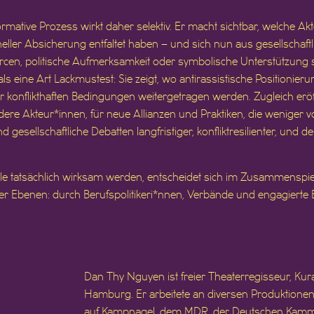
formative Prozess wirkt daher selektiv. Er macht sichtbar, welche 
oneller Absicherung entfaltet haben – und sich nun aus gesellscha
rcen, politische Aufmerksamkeit oder symbolische Unterstützung 
n als eine Art Lackmustest: Sie zeigt, wo antirassistische Positionie
r konflikthaften Bedingungen weitergetragen werden. Zugleich erö
e Akteur*innen, für neue Allianzen und Praktiken, die weniger von k
gesellschaftliche Debatten langfristiger, konfliktresilienter, und 
e tatsächlich wirksam werden, entscheidet sich im Zusammenspiel
er Ebenen: durch Berufspolitikeri*nnen, Verbände und engagierte E
Dan Thy Nguyen ist freier Theaterregisseur, Kurat
Hamburg. Er arbeitete an diversen Produktionen
auf Kampnagel, dem MDR, der Deutschen Kam