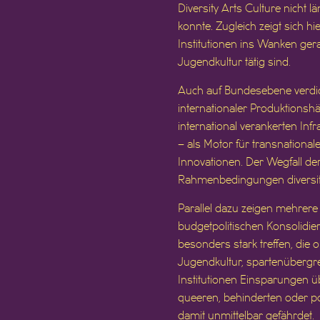
Diversity Arts Culture nicht 
konnte. Zugleich zeigt sich hi
Institutionen ins Wanken gera
Jugendkultur tätig sind.
Auch auf Bundesebene verdich
internationaler Produktionsh
international verankerten Inf
– als Motor für transnational
Innovationen. Der Wegfall der 
Rahmenbedingungen diversitä
Parallel dazu zeigen mehrer
budgetpolitischen Konsolidier
besonders stark treffen, die 
Jugendkultur, spartenübergr
Institutionen Einsparungen ü
queeren, behinderten oder p
damit unmittelbar gefährdet.