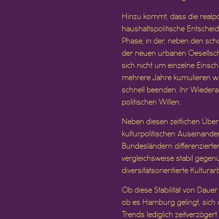
Hinzu kommt, dass die realpo
haushaltspolitische Entschei
Phase, in der, neben den sc
der neuen urbanen Gesellschaf
sich nicht um einzelne Einsch
mehrere Jahre kumulieren wir
schnell beenden, ihr Wiedera
politischen Willen.
Neben diesen zeitlichen Über
kulturpolitischen Auseinanders
Bundesländern differenzierte
vergleichsweise stabil gege
diversitätsorientierte Kulturar
Ob diese Stabilität von Dauer 
ob es Hamburg gelingt, sich
Trends lediglich zeitverzöger