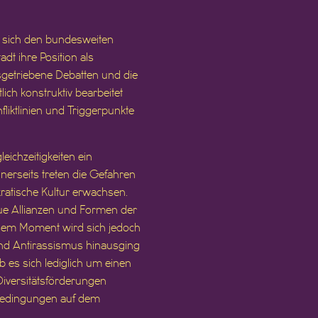
, sich den bundesweiten
dt ihre Position als
getriebene Debatten und die
ich konstruktiv bearbeitet
liktlinien und Triggerpunkte
ichzeitigkeiten ein
erseits treten die Gefahren
kratische Kultur erwachsen.
eue Allianzen und Formen der
iesem Moment wird sich jedoch
und Antirassismus hinausging
b es sich lediglich um einen
Diversitätsförderungen
 Bedingungen auf dem