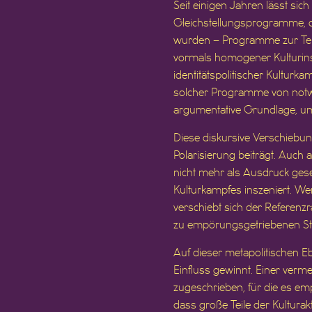
Seit einigen Jahren lässt sic
Gleichstellungsprogramme, d
wurden – Programme zur Teil
vormals homogener Kulturins
identitätspolitischer Kultur
solcher Programme von notwen
argumentative Grundlage, um s
Diese diskursive Verschiebung
Polarisierung beiträgt. Auc
nicht mehr als Ausdruck gese
Kulturkampfes inszeniert. We
verschiebt sich der Referenz
zu empörungsgetriebenen Stell
Auf dieser metapolitischen Eb
Einfluss gewinnt. Einer verme
zugeschrieben, für die es emp
dass große Teile der Kultura