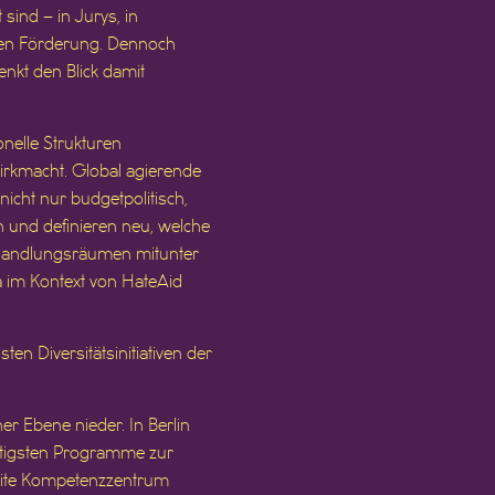
ind – in Jurys, in
ichen Förderung. Dennoch
nkt den Blick damit
onelle Strukturen
irkmacht. Global agierende
cht nur budgetpolitisch,
 und definieren neu, welche
Aushandlungsräumen mitunter
wa im Kontext von HateAid
sten Diversitätsinitiativen der
her Ebene nieder. In Berlin
htigsten Programme zur
weite Kompetenzzentrum