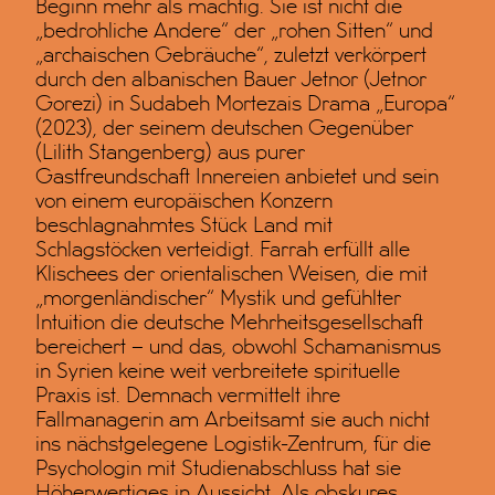
Beginn mehr als mächtig. Sie ist nicht die
„bedrohliche Andere“ der „rohen Sitten“ und
„archaischen Gebräuche“, zuletzt verkörpert
durch den albanischen Bauer Jetnor (Jetnor
Gorezi) in Sudabeh Mortezais Drama „Europa“
(2023), der seinem deutschen Gegenüber
(Lilith Stangenberg) aus purer
Gastfreundschaft Innereien anbietet und sein
von einem europäischen Konzern
beschlagnahmtes Stück Land mit
Schlagstöcken verteidigt. Farrah erfüllt alle
Klischees der orientalischen Weisen, die mit
„morgenländischer“ Mystik und gefühlter
Intuition die deutsche Mehrheitsgesellschaft
bereichert – und das, obwohl Schamanismus
in Syrien keine weit verbreitete spirituelle
Praxis ist. Demnach vermittelt ihre
Fallmanagerin am Arbeitsamt sie auch nicht
ins nächstgelegene Logistik-Zentrum, für die
Psychologin mit Studienabschluss hat sie
Höherwertiges in Aussicht. Als obskures