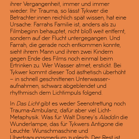
ihrer Vergangenheit, immer und immer
wieder. Ihr Trauma, so lässt Tykwer die
Betrachter:innen reichlich spät wissen, hat eine
Ursache: Farrahs Familie ist, anders als zu
Filmbeginn behauptet, nicht bloß weit entfernt,
sondern auf der Flucht untergegangen. Und
Farrah, die gerade noch entkommen konnte,
sieht ihrem Mann und ihren zwei Kindern
gegen Ende des Films noch einmal beim
Ertrinken zu. Wer Wasser atmet, erstickt. Bei
Tykwer kommt dieser Tod ästhetisch überhöht
– in schnell geschnittenen Unterwasser-
aufnahmen, schwarz abgeblendet und
rhythmisch dem Lichtimpuls folgend.
In
Das Licht
gibt es weder Seenotrettung noch
Trauma-Ambulanz, dafür aber viel Licht-
Metaphysik. Was für Walt Disney’s
Aladdin
die
Wunderlampe, das für Tykwers Antigone die
Leuchte: Wunschmaschine und
Übertragungsmedium zugleich. Der Rest ist