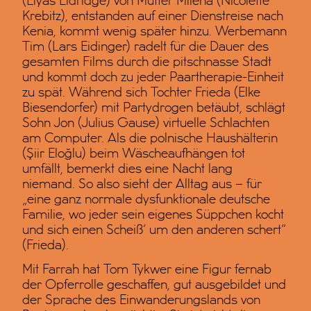
(Elyas Eldridge) von Mutter Milena (Nicolette
Krebitz), entstanden auf einer Dienstreise nach
Kenia, kommt wenig später hinzu. Werbemann
Tim (Lars Eidinger) radelt für die Dauer des
gesamten Films durch die pitschnasse Stadt
und kommt doch zu jeder Paartherapie-Einheit
zu spät. Während sich Tochter Frieda (Elke
Biesendorfer) mit Partydrogen betäubt, schlägt
Sohn Jon (Julius Gause) virtuelle Schlachten
am Computer. Als die polnische Haushälterin
(Şiir Eloğlu) beim Wäscheaufhängen tot
umfällt, bemerkt dies eine Nacht lang
niemand. So also sieht der Alltag aus – für
„eine ganz normale dysfunktionale deutsche
Familie, wo jeder sein eigenes Süppchen kocht
und sich einen Scheiß‘ um den anderen schert“
(Frieda).
Mit Farrah hat Tom Tykwer eine Figur fernab
der Opferrolle geschaffen, gut ausgebildet und
der Sprache des Einwanderungslands von