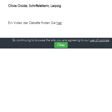
Olivia Golde, Schriftstellerin, Leipzig
Ein Video der Debatte finden Sie
hier
.
By continuing to browse the site you are agreeing to our
use of cookies
.
Okay
Back to Debate Texts
© WOCHE DER KRITIK / BERLIN CRITICS’ WEEK
Eine Veranstaltung des
Verbands der deutschen Filmkritik
gefördert durch den
Hauptstadtkulturfonds
und die
Stiftung Kulturwerk der VG Bild-Kunst