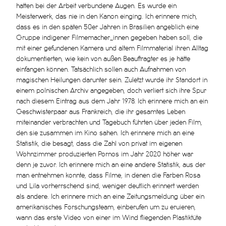
hatten bei der Arbeit verbundene Augen. Es wurde ein
Meisterwerk, das nie in den Kanon einging. Ich erinnere mich,
dass es in den späten 50er Jahren in Brasilien angeblich eine
Gruppe indigener Filmemacher_innen gegeben haben soll, die
mit einer gefundenen Kamera und altem Filmmaterial ihren Alltag
dokumentierten, wie kein von außen Beauftragter es je hätte
einfangen können. Tatsächlich sollen auch Aufnahmen von
magischen Heilungen darunter sein. Zuletzt wurde ihr Standort in
einem polnischen Archiv angegeben, doch verliert sich ihre Spur
nach diesem Eintrag aus dem Jahr 1978. Ich erinnere mich an ein
Geschwisterpaar aus Frankreich, die ihr gesamtes Leben
miteinander verbrachten und Tagebuch führten über jeden Film,
den sie zusammen im Kino sahen. Ich erinnere mich an eine
Statistik, die besagt, dass die Zahl von privat im eigenen
Wohnzimmer produzierten Pornos im Jahr 2020 höher war
denn je zuvor. Ich erinnere mich an eine andere Statistik, aus der
man entnehmen konnte, dass Filme, in denen die Farben Rosa
und Lila vorherrschend sind, weniger deutlich erinnert werden
als andere. Ich erinnere mich an eine Zeitungsmeldung über ein
amerikanisches Forschungsteam, einberufen um zu eruieren,
wann das erste Video von einer im Wind fliegenden Plastiktüte