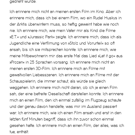
gedreht wurde.
Ich erinnere mich nicht an meinen ersten Film im Kino. Aber ich
erinnere mich, dass ich bei einem Film, wo ein Rudel Huskys in
der Arktis überwintern muss, so heftig geweint habe wie noch
nie. Ich erinnere mich, wie mein Vater mir als Kind die Filme
»E.T.« und »Jurassic Park« zeigte. Ich erinnere mich, dass ich als
Jugendliche eine Verfilmung von »Stolz und Vorurteil« so oft
ansah, bis ich sie mitsprechen konnte. Ich erinnere mich, wie
meine Mitbewohnerin mir das erste Mal das Lied »Let it go« aus
»Frozen« in 25 Sprachen vorsang. Ich erinnere mich nicht an
meinen ersten 3D-Film. Ich erinnere mich an Filme mit
gewaltvollen Liebesszenen. Ich erinnere mich an Filme mit der
Schauspielerin, die immer schaut, als würde sie gleich
weggehen. Ich erinnere mich nicht daran, ob ich je einen Film
sah, der eine befreite Gesellschaft darstellen konnte. Ich erinnere
mich an einen Film, den ich einmal zufällig im Flugzeug schaute
und der genau davon handelte, was mir im Ausland passiert
war. Ich erinnere mich, wie ich einen Film ansah und erst in den
letzten fünf Minuten begriff, dass ich ihn zuvor schon einmal
gesehen hatte. Ich erinnere mich an einen Film, der alles, was ich
tue, enthält.