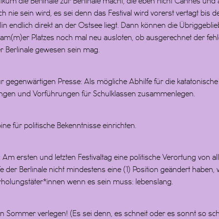
blikum die Berlinale zur Berlinale macht, die eben nicht Cannes und
 nie sein wird, es sei denn das Festival wird vorerst vertagt bis 
lin endlich direkt an der Ostsee liegt. Dann können die Übriggebl
am(m)er Platzes noch mal neu ausloten, ob ausgerechnet der fe
 Berlinale gewesen sein mag.
 gegenwärtigen Presse: Als mögliche Abhilfe für die katatonische
ungen und Vorführungen für Schulklassen zusammenlegen.
ine für politische Bekenntnisse einrichten.
 Am ersten und letzten Festivaltag eine politische Verortung von a
fe der Berlinale nicht mindestens eine (1) Position geändert haben, 
erholungstäter*innen wenn es sein muss: lebenslang.
den Sommer verlegen! (Es sei denn, es schneit oder es sonnt so sc