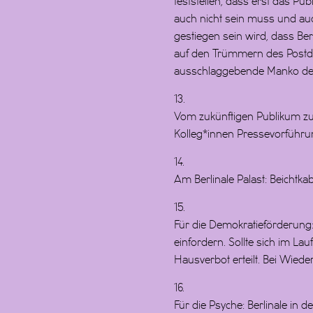
feststellen, dass erst das Pu
auch nicht sein muss und auch
gestiegen sein wird, dass Ber
auf den Trümmern des Postd
ausschlaggebende Manko der
13.
Vom zukünftigen Publikum zur
Kolleg*innen Pressevorführ
14.
Am Berlinale Palast: Beichtkab
15.
Für die Demokratieförderung:
einfordern. Sollte sich im Lau
Hausverbot erteilt. Bei Wied
16.
Für die Psyche: Berlinale in 