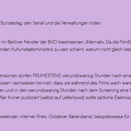
 den Bundestag, den Senat und die Verwaltungen holen.
ale im Berliner Fenster der BVG livestreamen. Alternativ: Da die Film
den Kulturstaatsministers zu sein scheint, warum nicht gleich be
nsionen dürfen FRÜHESTENS vierundzwanzig Stunden nach einer P
ssen nachweisen können, dass sie während des Films wach ware
n und in den vierundzwanzig Stunden nach dem Screening eine R
 früher publiziert (selbst auf Letterboxd) sollte zärtliche Elektros
ilender, interner Preis: Goldener Bärendienst, beispielsweise für