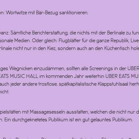
n: Wortwitze mit Bär-Bezug sanktionieren.
nz: Sämtliche Berichterstattung, die nichts mit der Berlinale zu tun h
ionale Medien. Oder gleich: Flugblätter für die ganze Republik, Live
erlinale nicht nur in den Kiez, sondern auch an den Küchentisch hol
diges Wegnicken einzudämmen, sollten alle Screenings in der U
ER EATS MUSIC HALL im kommenden Jahr weiterhin UBER EATS M
 auch jeder andere trostlose, spätkapitalistische Klappstuhlsaal her
icht.
n Spielstätten mit Massagesesseln ausstatten, welchen die nicht nu
Ein durchgeknetetes Publikum ist ein gut gelauntes Publikum.