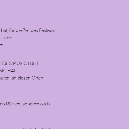
at, für die Zeit des Festivals
-Ticker
en.
BER EATS MUSIC HALL
USIC HALL
halten; an diesen Orten
r den Rücken, sondern auch