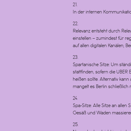
21.
In der internen Kommunikatio
22.
Relevanz entsteht durch Releva
einstellen – zumindest für reg
auf allen digitalen Kanälen; B
23.
Spartanische Sitze: Um stän
stattfinden, sofern die UB
heißen sollte. Alternativ kann
mangelt es Berlin schließlich n
24.
Spa-Sitze: Alle Sitze an alle
Gesäß und Waden massieren. 
25.