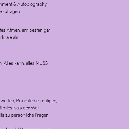
omment & Autobiography‘.
eizutragen.
autes Atmen, am besten gar
linale als
n. Alles kann, alles MUSS.
werfen, Reinrufen ermutigen,
mfestivals der Welt
ils zu persönliche Fragen