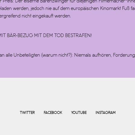
cher Preis: Der eiserne Bärenzwinger für diejenigen Filmemacher*i
ngeladen werden, jedoch nie auf dem europäischen Kinomarkt Fuß f
 ergreifend nicht eingekauft werden.
 MIT BÄR-BEZUG MIT DEM TOD BESTRAFEN!
 an alle Unbeteiligten (warum nicht?): Niemals aufhören, Forderunge
TWITTER
FACEBOOK
YOUTUBE
INSTAGRAM