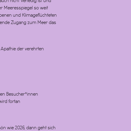
 auch nicht Venedig ist und
der Meeresspiegel so weit
iebenen und Klimageflüchteten
hlende Zugang zum Meer das
 Apathie der verehrten
llen Besucher*innen
wird fortan
hön wie 2026, dann geht sich