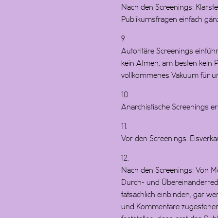
Nach den Screenings: Klarste
Publikumsfragen einfach gänzl
9.
Autoritäre Screenings einfüh
kein Atmen, am besten kein Pu
vollkommenes Vakuum für un
10.
Anarchistische Screenings ermu
11.
Vor den Screenings: Eisverk
12.
Nach den Screenings: Von Mo
Durch- und Übereinanderrede
tatsächlich einbinden, gar we
und Kommentare zugestehen. 