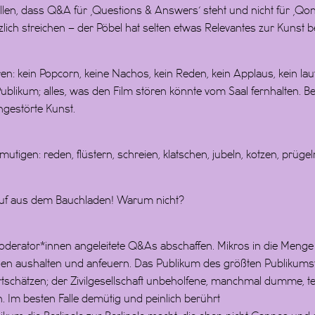
llen, dass Q&A für ‚Questions & Answers‘ steht und nicht für ‚Q
ich streichen – der Pöbel hat selten etwas Relevantes zur Kunst b
ren: kein Popcorn, keine Nachos, kein Reden, kein Applaus, kein l
blikum; alles, was den Film stören könnte vom Saal fernhalten. Ber
gestörte Kunst.
tigen: reden, flüstern, schreien, klatschen, jubeln, kotzen, prügel
auf aus dem Bauchladen! Warum nicht?
derator*innen angeleitete Q&As abschaffen. Mikros in die Menge 
n aushalten und anfeuern. Das Publikum des größten Publikumsfil
rtschätzen; der Zivilgesellschaft unbeholfene, manchmal dumme, te
Im besten Falle demütig und peinlich berührt