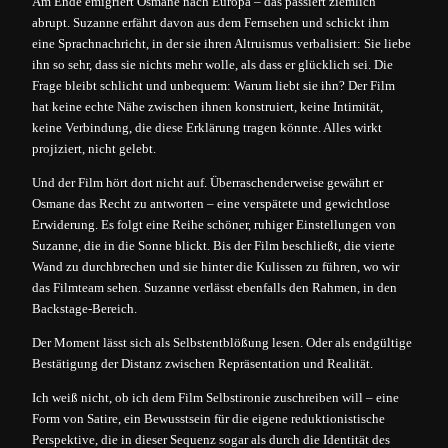
Am Ende emigriert Osmane nach Europa – das passiert ziemlich
abrupt. Suzanne erfährt davon aus dem Fernsehen und schickt ihm
eine Sprachnachricht, in der sie ihren Altruismus verbalisiert: Sie liebe
ihn so sehr, dass sie nichts mehr wolle, als dass er glücklich sei. Die
Frage bleibt schlicht und unbequem: Warum liebt sie ihn? Der Film
hat keine echte Nähe zwischen ihnen konstruiert, keine Intimität,
keine Verbindung, die diese Erklärung tragen könnte. Alles wirkt
projiziert, nicht gelebt.
Und der Film hört dort nicht auf. Überraschenderweise gewährt er
Osmane das Recht zu antworten – eine verspätete und gewichtlose
Erwiderung. Es folgt eine Reihe schöner, ruhiger Einstellungen von
Suzanne, die in die Sonne blickt. Bis der Film beschließt, die vierte
Wand zu durchbrechen und sie hinter die Kulissen zu führen, wo wir
das Filmteam sehen. Suzanne verlässt ebenfalls den Rahmen, in den
Backstage-Bereich.
Der Moment lässt sich als Selbstentblößung lesen. Oder als endgültige
Bestätigung der Distanz zwischen Repräsentation und Realität.
Ich weiß nicht, ob ich dem Film Selbstironie zuschreiben will – eine
Form von Satire, ein Bewusstsein für die eigene reduktionistische
Perspektive, die in dieser Sequenz sogar als durch die Identität des