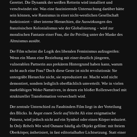
Gerettet. Die Dynamik der weißen Retterin wird installiert und
verschwindet nie. Was eine faszinierende Untersuchung darüber hätte
sein können, wie Rassismus in einer nicht-westlichen Gesellschaft
funktioniert – über interne Hierarchien, die Auswirkungen des
französischen Kolonialismus wie der Globalisierung – wird zur
moralischen Fantasie einer Frau, die ihr Privileg unter der Maske des
Altruismus ausübt.
Der Film scheint die Logik des liberalen Feminismus aufzugreifen:
Wenn ein Mann eine Beziehung mit einer deutlich jüngeren,
vulnerablen Partnerin aus prekärem Hintergrund haben kann, warum
nicht auch eine Frau? Doch diese Geste ist nicht revolutionär. Sie
untergräbt Hierarchie nicht, sie reproduziert sie. Macht wird nicht
demontiert, sondern lediglich oberflächlich umverteilt. Wie in vielen
marktfähigen Woke-Narrativen, in denen ein bloßer Rollenwechsel mit
struktureller Transformation verwechselt wird.
Der zentrale Unterschied zu Fassbinders Film liegt in der Verteilung
des Blicks. In
Angst essen Seele auf
bleibt Ali eine enigmatische
Präsenz, wird jedoch nicht auf ein Symbol oder einen Körper reduziert.
In
Only Rebels Win
wird Osmane häufig als Objekt gefilmt: mit freiem
Oberkörper, ästhetisiert, in fast editorialhafter Lichtsetzung. Statt einer