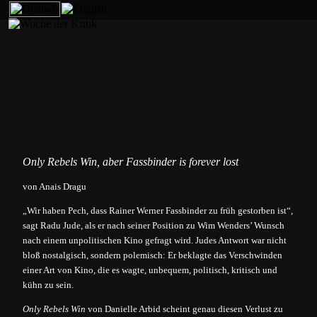
Filmkritik wird Programm
Schreibwerkstatt
Blog
Programme 20
Programm 20
Magazin 20
Te
Filme A – Z 2025
Magazin 2025
Themenschwerpunkt 20
Auswahlkommissi
Magazin 20
Gäste 2
Filme A-Z 2026
Magazin 2023
Themenschwerpunkt 20
Jobs & Mitmach
Debattenform
Magazin 20
Freundeskreis der Woche der Kri
Programm 2024
Magazin 2021
Konferenz 20
Guests 2
Podca
Only Rebels Win, aber Fassbinder is forever lost
Filme A – Z 2024
Partner
Gäste 2
Netzwe
von Anais Dragu
Programm 2023
Verband der deutschen Filmkri
Konferenz 20
„Wir haben Pech, dass Rainer Werner Fassbinder zu früh gestorben ist“,
sagt Radu Jude, als er nach seiner Position zu Wim Wenders’ Wunsch
Filme A – Z 2023
Gäste 2
nach einem unpolitischen Kino gefragt wird. Judes Antwort war nicht
bloß nostalgisch, sondern polemisch: Er beklagte das Verschwinden
Programm 2022
Gäste 2
einer Art von Kino, die es wagte, unbequem, politisch, kritisch und
kühn zu sein.
Only Rebels Win,
Konferenz 2022
Programm 20
Only Rebels Win
von Danielle Arbid scheint genau diesen Verlust zu