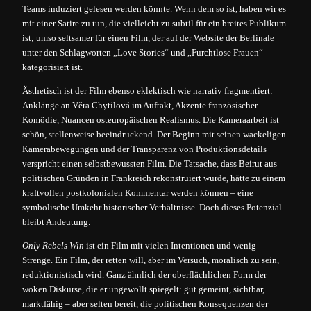
Teams induziert gelesen werden könnte. Wenn dem so ist, haben wir es
mit einer Satire zu tun, die vielleicht zu subtil für ein breites Publikum
ist; umso seltsamer für einen Film, der auf der Website der Berlinale
unter den Schlagworten „Love Stories“ und „Furchtlose Frauen“
kategorisiert ist.
Ästhetisch ist der Film ebenso eklektisch wie narrativ fragmentiert:
Anklänge an Věra Chytilová im Auftakt, Akzente französischer
Komödie, Nuancen osteuropäischen Realismus. Die Kameraarbeit ist
schön, stellenweise beeindruckend. Der Beginn mit seinen wackeligen
Kamerabewegungen und der Transparenz von Produktionsdetails
verspricht einen selbstbewussten Film. Die Tatsache, dass Beirut aus
politischen Gründen in Frankreich rekonstruiert wurde, hätte zu einem
kraftvollen postkolonialen Kommentar werden können – eine
symbolische Umkehr historischer Verhältnisse. Doch dieses Potenzial
bleibt Andeutung.
Only Rebels Win
ist ein Film mit vielen Intentionen und wenig
Strenge. Ein Film, der retten will, aber im Versuch, moralisch zu sein,
reduktionistisch wird. Ganz ähnlich der oberflächlichen Form der
woken Diskurse, die er ungewollt spiegelt: gut gemeint, sichtbar,
marktfähig – aber selten bereit, die politischen Konsequenzen der