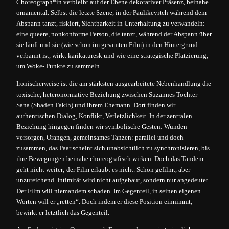
Choreograph*in verbleibt auf der Ebene dekorativer Präsenz, beinahe
ornamental. Selbst die letzte Szene, in der Paulikevitch während dem
Abspann tanzt, riskiert, Sichtbarkeit in Unterhaltung zu verwandeln:
eine queere, nonkonforme Person, die tanzt, während der Abspann über
sie läuft und sie (wie schon im gesamten Film) in den Hintergrund
verbannt ist, wirkt karikaturesk und wie eine strategische Platzierung,
um Woke- Punkte zu sammeln.
Ironischerweise ist die am stärksten ausgearbeitete Nebenhandlung die
toxische, heteronormative Beziehung zwischen Suzannes Tochter
Sana (Shaden Fakih) und ihrem Ehemann. Dort finden wir
authentischen Dialog, Konflikt, Verletzlichkeit. In der zentralen
Beziehung hingegen finden wir symbolische Gesten: Wunden
versorgen, Orangen, gemeinsames Tanzen: parallel und doch
zusammen, das Paar scheint sich unabsichtlich zu synchronisieren, bis
ihre Bewegungen beinahe choreografisch wirken. Doch das Tandem
geht nicht weiter; der Film erlaubt es nicht. Schön gefilmt, aber
unzureichend. Intimität wird nicht aufgebaut, sondern nur angedeutet.
Der Film will niemandem schaden. Im Gegenteil, in seinen eigenen
Worten will er „retten“. Doch indem er diese Position einnimmt,
bewirkt er letztlich das Gegenteil.