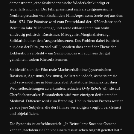
demonstrieren, eine fassbinderianische Wiederkehr kündigt er
aber Fassbinder is
Gäste 2021
Konferenz 20
jedenfalls nicht an. Der Film präsentiert sich als zeitgenössische
Neuinterpretation von Fassbinders Film
Angst essen Seele auf
aus dem
Programm 2020
Gäste 2
forever lost
Jahr 1974. Die Prämisse wird vom Deutschland der 1970er Jahre nach
Beirut im Jahr 2026 verlegt, und seine erklärte Intention wirkt
Konferenz 2020
Programm 20
eindeutig politisch: Rassismus, Misogynie, Marginalisierung,
Solidarität unter den Ausgeschlossenen. Das Problem dabei ist nicht
Gäste 2019
Konferenz 20
nur, dass der Film „zu viel will“, sondern dass er auf der Ebene der
Deklaration verbleibt – ein Symptom, das wir auch aus der gut
Programm 2018
Gäste 2
gemeinten, woken Rhetorik kennen.
So identifiziert der Film reale Machtverhältnisse (systemischen
Konferenz 2018
20
Rassismus, Ageismus, Sexismus), isoliert sie jedoch, ästhetisiert sie
und verwandelt sie in Identitätslabel. Anstatt die Komplexität ihrer
Konferenz 2017
20
Wechselbeziehungen zu erkunden, reduziert
Only Rebels Win
sie auf
Oberflächenmarker. Besonderheit wird zum einzigen definierenden
Konferenz 2016
20
Merkmal. Differenz wird zum Branding. Und in diesem Prozess werden
gerade jene Subjekte, die der Film zu verteidigen vorgibt, verkleinert
und objektifiziert.
Die Synopsis ist aufschlussreich: „In Beirut lernt Suzanne Osmane
kennen, nachdem sie ihn vor einem rassistischen Angriff gerettet hat.“