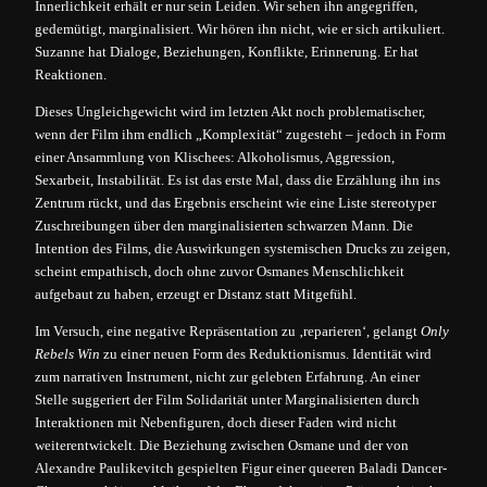
Innerlichkeit erhält er nur sein Leiden. Wir sehen ihn angegriffen,
gedemütigt, marginalisiert. Wir hören ihn nicht, wie er sich artikuliert.
Suzanne hat Dialoge, Beziehungen, Konflikte, Erinnerung. Er hat
Reaktionen.
Dieses Ungleichgewicht wird im letzten Akt noch problematischer,
wenn der Film ihm endlich „Komplexität“ zugesteht – jedoch in Form
einer Ansammlung von Klischees: Alkoholismus, Aggression,
Sexarbeit, Instabilität. Es ist das erste Mal, dass die Erzählung ihn ins
Zentrum rückt, und das Ergebnis erscheint wie eine Liste stereotyper
Zuschreibungen über den marginalisierten schwarzen Mann. Die
Intention des Films, die Auswirkungen systemischen Drucks zu zeigen,
scheint empathisch, doch ohne zuvor Osmanes Menschlichkeit
aufgebaut zu haben, erzeugt er Distanz statt Mitgefühl.
Im Versuch, eine negative Repräsentation zu ‚reparieren‘, gelangt
Only
Rebels Win
zu einer neuen Form des Reduktionismus. Identität wird
zum narrativen Instrument, nicht zur gelebten Erfahrung. An einer
Stelle suggeriert der Film Solidarität unter Marginalisierten durch
Interaktionen mit Nebenfiguren, doch dieser Faden wird nicht
weiterentwickelt. Die Beziehung zwischen Osmane und der von
Alexandre Paulikevitch gespielten Figur einer queeren Baladi Dancer-