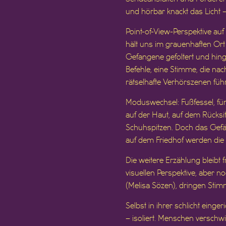
und hörbar knackt das Licht –
Point-of-View-Perspektive auf
hält uns im grauenhaften Ort 
Gefangene gefoltert und hinge
Befehle, eine Stimme, die nach
rätselhafte Verhörszenen führ
Moduswechsel: Fußfessel, fün
auf der Haut, auf dem Rücksi
Schuhspitzen. Doch das Gefäng
auf dem Friedhof werden d
Die weitere Erzählung bleibt
visuellen Perspektive, aber
(Melisa Sözen), dringen Sti
Selbst in ihrer schlicht einge
– isoliert. Menschen verschw