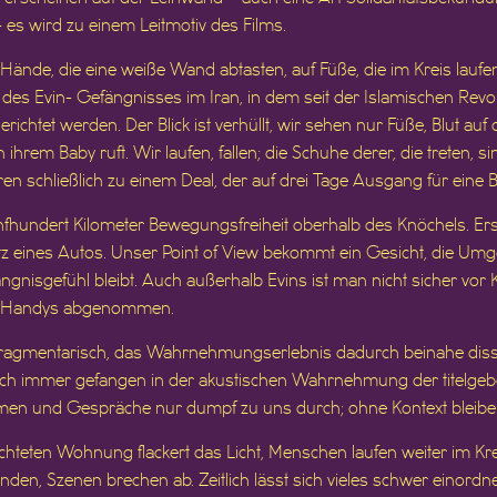
 es wird zu einem Leitmotiv des Films.
 Hände, die eine weiße Wand abtasten, auf Füße, die im Kreis laufe
des Evin- Gefängnisses im Iran, in dem seit der Islamischen Revolu
richtet werden. Der Blick ist verhüllt, wir sehen nur Füße, Blut a
 ihrem Baby ruft. Wir laufen, fallen; die Schuhe derer, die treten, s
en schließlich zu einem Deal, der auf drei Tage Ausgang für eine 
fhundert Kilometer Bewegungsfreiheit oberhalb des Knöchels. Erst
tz eines Autos. Unser Point of View bekommt ein Gesicht, die Um
nisgefühl bleibt. Auch außerhalb Evins ist man nicht sicher vor K
ie Handys abgenommen.
 fragmentarisch, das Wahrnehmungserlebnis dadurch beinahe dissoz
 noch immer gefangen in der akustischen Wahrnehmung der titelge
mmen und Gespräche nur dumpf zu uns durch; ohne Kontext bleiben
richteten Wohnung flackert das Licht, Menschen laufen weiter im Kreis
inden, Szenen brechen ab. Zeitlich lässt sich vieles schwer einor