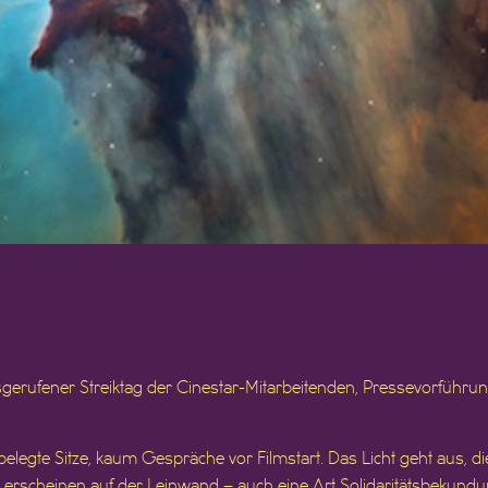
gerufener Streiktag der Cinestar-Mitarbeitenden, Pressevorführu
, belegte Sitze, kaum Gespräche vor Filmstart. Das Licht geht aus, 
erscheinen auf der Leinwand – auch eine Art Solidaritätsbekundun