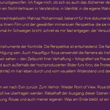
rückgeworfen. Ich frage mich, ob sich so auch das Alzheimer des 
 ein Nicht-Vertrauen in Verständnis, in Identität, in die eigene W
nrechtsaktivistin Mahnaz Mohammadi, bekannt für ihre dokumentar
Aus ihrem Film und der gewählten immersiven Perspektive, die sie n
mal ihr Schweigen bricht, schreit es mir fast entgegen: der Versuch
nstrumente der Kontrolle. Die Perspektive ist entscheidend. Die K
htigung sein. Auch Hauptfigur Roya verwendet die Kamera als Ins
ir sehen – den Zeitpunkt ihrer Verhaftung – fotografiert sie Frauen,
auch außerhalb der hochproduzierten Bilder fürs Kino, die Protest
nte) im Iran leben durch und vom visuellem Widerstand und der Si
wir nach Evin zurück. Zum Verhör. Wieder Point of View: Roya blic
r soll live übertragen werden. Rätselhaft der Ausgang dieser Szenen
ung, Royas und auch meiner eigenen. Was am Ende bleibt, ist ei