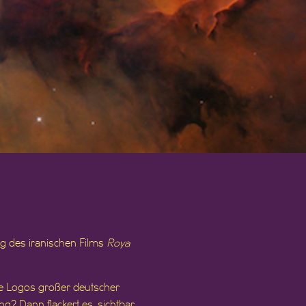
ng des iranischen Films
Roya
die Logos großer deutscher
g? Dann flackert es, sichtbar