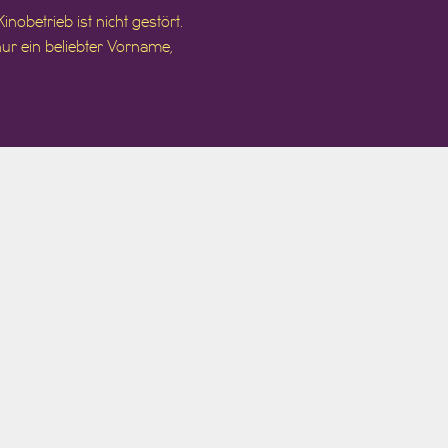
nobetrieb ist nicht gestört.
ur ein beliebter Vorname,