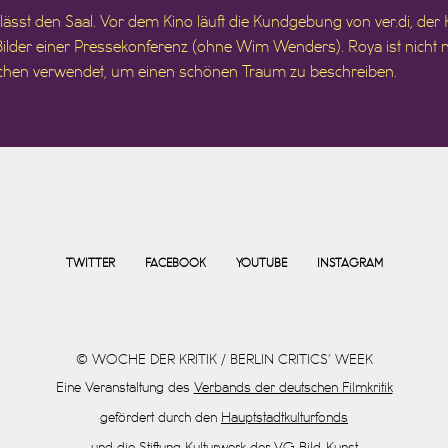
ässt den Saal. Vor dem Kino läuft die Kundgebung von ver.di, der Ki
lder einer Pressekonferenz (ohne Wim Wenders). Roya ist nicht n
schen verwendet, um einen schönen Traum zu beschreiben.
TWITTER
FACEBOOK
YOUTUBE
INSTAGRAM
© WOCHE DER KRITIK / BERLIN CRITICS’ WEEK
Eine Veranstaltung des
Verbands der deutschen Filmkritik
gefördert durch den
Hauptstadtkulturfonds
und die
Stiftung Kulturwerk der VG Bild-Kunst