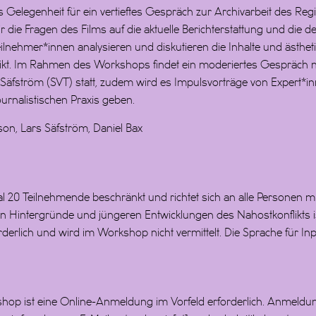
 Gelegenheit für ein vertieftes Gespräch zur Archivarbeit des Re
ir die Fragen des Films auf die aktuelle Berichterstattung und die 
lnehmer*innen analysieren und diskutieren die Inhalte und ästhet
likt. Im Rahmen des Workshops findet ein moderiertes Gespräch
äfström (SVT) statt, zudem wird es Impulsvorträge von Expert*in
ournalistischen Praxis geben.
on, Lars Säfström, Daniel Bax
 20 Teilnehmende beschränkt und richtet sich an alle Personen mi
en Hintergründe und jüngeren Entwicklungen des Nahostkonflikts i
derlich und wird im Workshop nicht vermittelt. Die Sprache für In
op ist eine Online-Anmeldung im Vorfeld erforderlich. Anmeldun