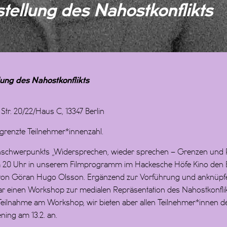
ellung des Nahostkonflikts
ung des Nahostkonflikts
tr. 20/22/Haus C, 13347 Berlin
egrenzte Teilnehmer*innenzahl.
hwerpunkts „Widersprechen, wieder sprechen – Grenzen und Pote
um 20 Uhr in unserem Filmprogramm im Hackesche Höfe Kino den
n Göran Hugo Olsson. Ergänzend zur Vorführung und anknüpfe
uar einen Workshop zur medialen Repräsentation des Nahostkonflik
 Teilnahme am Workshop, wir bieten aber allen Teilnehmer*innen
ning am 13.2. an.