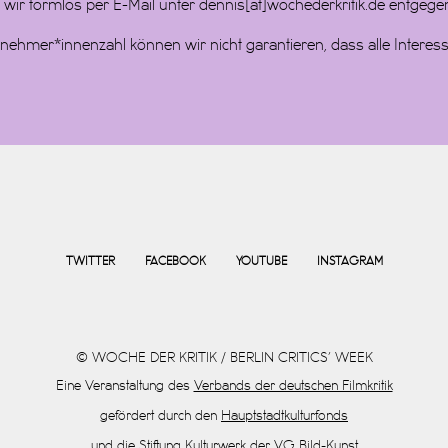
r formlos per E-Mail unter dennis[at]wochederkritik.de entgege
nehmer*innenzahl können wir nicht garantieren, dass alle Intere
TWITTER
FACEBOOK
YOUTUBE
INSTAGRAM
© WOCHE DER KRITIK / BERLIN CRITICS’ WEEK
Eine Veranstaltung des
Verbands der deutschen Filmkritik
gefördert durch den
Hauptstadtkulturfonds
und die
Stiftung Kulturwerk der VG Bild-Kunst