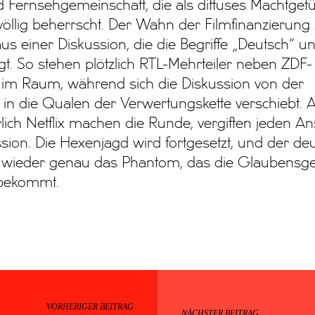
 Fernsehgemeinschaft, die als diffuses Machtgefü
völlig beherrscht. Der Wahn der Filmfinanzierung 
s einer Diskussion, die die Begriffe „Deutsch“ u
. So stehen plötzlich RTL-Mehrteiler neben ZDF-
 im Raum, während sich die Diskussion von der
 die Qualen der Verwertungskette verschiebt. Ar
ich Netflix machen die Runde, vergiften jeden An
sion. Die Hexenjagd wird fortgesetzt, und der de
 wieder genau das Phantom, das die Glaubensg
 bekommt.
VORHERIGER BEITRAG
NÄCHSTER BEITRAG