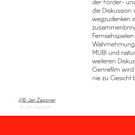
der Förder- und
die Diskussion 
wegzudenken au
zusammenbringt
Fernsehspielen
Wahrnehmung in
MUBI und natürl
weiteren Diskus
Genrefilm wird
nie zu Gesicht
© Jan Zappner