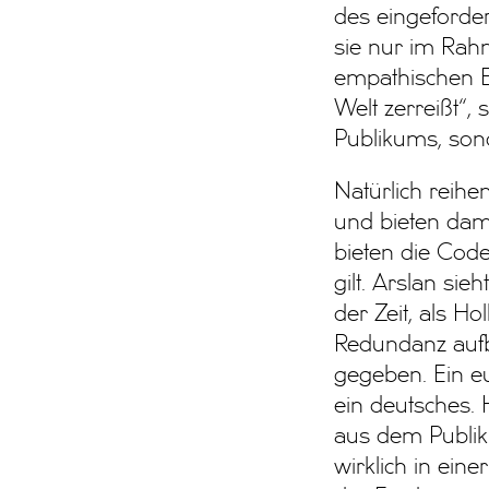
des eingeforder
sie nur im Rah
empathischen E
Welt zerreißt“,
Publikums, son
Natürlich reihe
und bieten dami
bieten die Code
gilt. Arslan si
der Zeit, als H
Redundanz aufbl
gegeben. Ein e
ein deutsches.
aus dem Publi
wirklich in eine