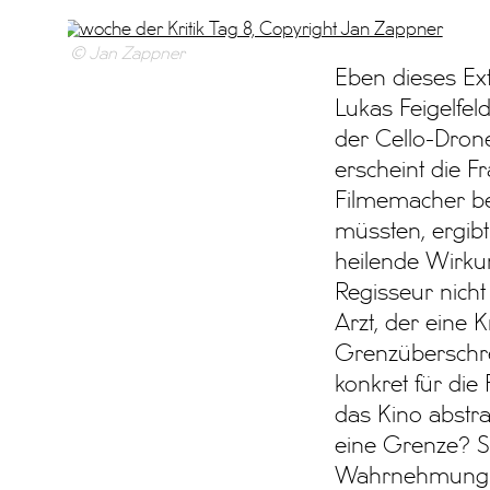
© Jan Zappner
Eben dieses Ex
Lukas Feigelfel
der Cello-Dron
erscheint die 
Filmemacher be
müssten, ergibt
heilende Wirkun
Regisseur nicht
Arzt, der eine 
Grenzüberschre
konkret für die 
das Kino abstr
eine Grenze? Sc
Wahrnehmung de