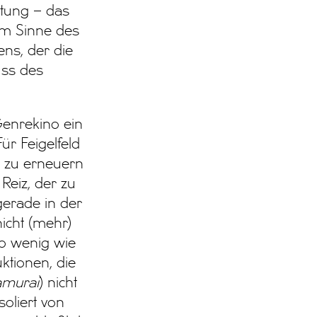
itung – das
im Sinne des
ns, der die
uss des
Genrekino ein
ür Feigelfeld
g zu erneuern
Reiz, der zu
gerade in der
icht (mehr)
so wenig wie
ktionen, die
amurai
) nicht
soliert von