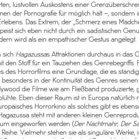
ten, lustvollen Auskostens einer Grenzüberschre
men der Pornografie für möglich hält –, sondern 
rlebens. Das Extrem, der „Schmerz eines Mädche
 speist sich eben nicht durch ein sadistischen Gen
dern wird als ein empathischer Gestus angelegt.
n sich
Hagazussa
s Attraktionen durchaus in das 
t den Stoff für ein Tauziehen des Genrebegriffs. F
s des Horrorfilms eine Grundlage, die es ständi
eht besonders in der Kontinuität des Genres seinen 
ollywood die Filme wie am Fließband produzierte, 
ühte. Eben dieser Raum ist in Europa natürlich n
uropäisches Horrorkino als solches gibt es eben
 Hagazussa steht mit anderen kleinen Genreprodu
kum eingeworfen werden (
Der Nachtmahr
,
Der S
r Reihe. Vielmehr stehen sie als singuläre Werke, i