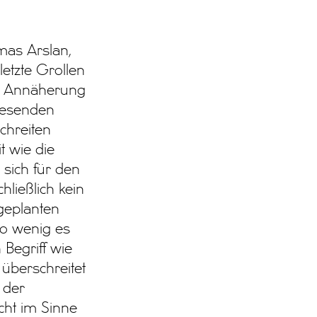
mas Arslan,
letzte Grollen
en Annäherung
wesenden
chreiten
t wie die
 sich für den
hließlich kein
geplanten
so wenig es
 Begriff wie
überschreitet
 der
cht im Sinne