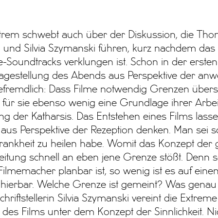
trem schwebt auch über der Diskussion, die Tho
d und Silvia Szymanski führen, kurz nachdem das 
e-Soundtracks verklungen ist. Schon in der erst
Fragestellung des Abends aus Perspektive der an
fremdlich: Dass Filme notwendig Grenzen übers
 für sie ebenso wenig eine Grundlage ihrer Arbei
g der Katharsis. Das Entstehen eines Films lasse
 aus Perspektive der Rezeption denken. Man sei sc
Krankheit zu heilen habe. Womit das Konzept der 
itung schnell an eben jene Grenze stößt. Denn 
Filmemacher planbar ist, so wenig ist es auf einen
ahierbar. Welche Grenze ist gemeint? Was genau 
hriftstellerin Silvia Szymanski vereint die Extreme
s Films unter dem Konzept der Sinnlichkeit. Ni