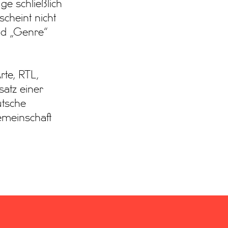
ge schließlich
scheint nicht
nd „Genre“
te, RTL,
satz einer
utsche
emeinschaft