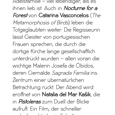
Adelsfamilie – viel lebendiger, als es
ihnen lieb ist. Auch in
Nocturne for a
Forest
von
Catarina Vasconcelos
(
The
Metamorphosis of Birds
) leben die
Totgeglaubten weiter: Die Regisseurin
lässt Geister von portugiesischen
Frauen sprechen, die durch die
dortige Kirche lange gesellschaftlich
unterdrückt wurden – allen voran die
wichtige Malerin Josefa de Óbidos,
deren Gemälde
Sagrada Familia
ins
Zentrum einer übernatürlichen
Betrachtung rückt. Der Abend wird
eröffnet von
Natalia del Mar Kašik
, die
in
Pistoleras
zum Duell der Blicke
aufruft. Ein Film, der schneller