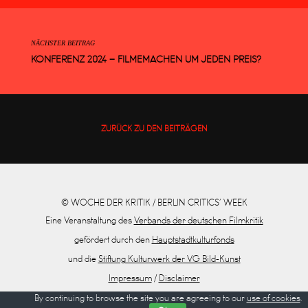
NÄCHSTER BEITRAG
KONFERENZ 2024 – FILMEMACHEN UM JEDEN PREIS?
ZURÜCK ZU DEN BEITRÄGEN
© WOCHE DER KRITIK / BERLIN CRITICS’ WEEK
Eine Veranstaltung des
Verbands der deutschen Filmkritik
gefördert durch den
Hauptstadtkulturfonds
und die
Stiftung Kulturwerk der VG Bild-Kunst
Impressum
/
Disclaimer
Datenschutz
By continuing to browse the site you are agreeing to our
use of cookies
.