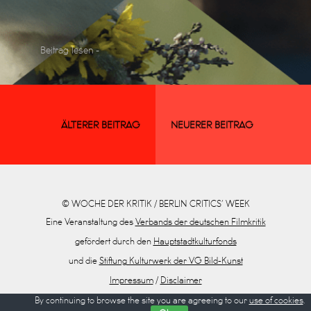
Beitrag lesen -
ÄLTERER BEITRAG
NEUERER BEITRAG
© WOCHE DER KRITIK / BERLIN CRITICS’ WEEK
Eine Veranstaltung des
Verbands der deutschen Filmkritik
gefördert durch den
Hauptstadtkulturfonds
und die
Stiftung Kulturwerk der VG Bild-Kunst
Impressum
/
Disclaimer
Datenschutz
By continuing to browse the site you are agreeing to our
use of cookies
.