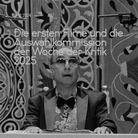
18.12.2024
#07
Die ersten Filme und die
Auswahlkommission
der Woche der Kritik
2025
Beitrag lesen -